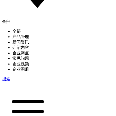
全部
全部
产品管理
新闻资讯
介绍内容
企业网点
常见问题
企业视频
企业图册
搜索