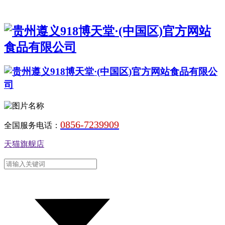
0856-7239909
全国服务电话：
天猫旗舰店