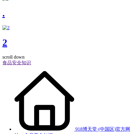
.
2
scroll down
食品安全知识
918博天堂·(中国区)官方网