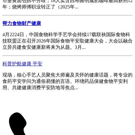
市蟹黄面包拆不分歧；18人卖含西布曲明减肥咖啡最高获刑12
年；烧烤师傅职业转正了（2025年...
帮力食物财产健康
4月2224日，中国食物科学手艺学会持续17载联袂国际食物科
技联盟正在召开2026年国际食物平安取健康大会，大会以融合
立异共建食安健康新将来为从题。3月...
科普护航健康 平安
现场，核心手艺人员聚焦大师遍及关怀的健康话题，将专业的
食药平安学问为通俗易懂的言语。环绕药品保健食物平安利
用、共建健康消费平安防地等焦点...