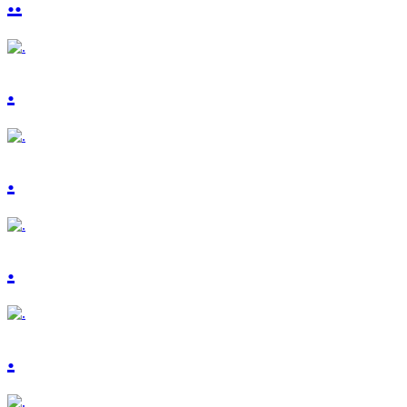
..
.
.
.
.