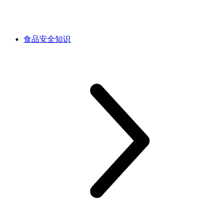
食品安全知识