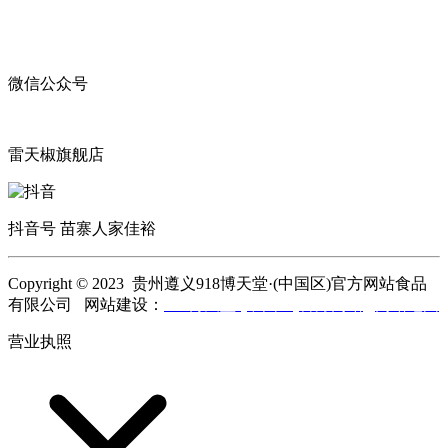
微信公众号
雷天椒旗舰店
抖音号 苗寨人家佳裕
Copyright © 2023 贵州遵义918博天堂·(中国区)官方网站食品
有限公司 网站建设：
918博天堂·(中国区)官方网站
网站地图
营业执照