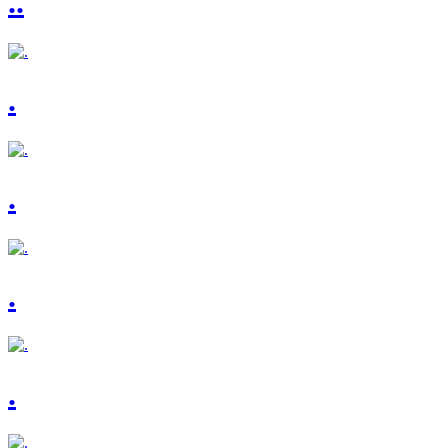
..
.
.
.
.