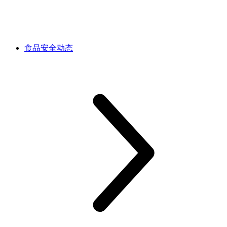
食品安全动态