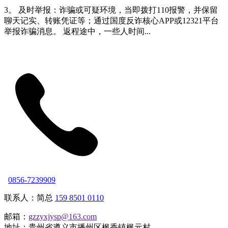
3。 及时举报：诈骗或可疑环境，当即拨打110报警，并保留
聊天记实、转账凭证等；通过国度反诈核心APP或12321平台
举报诈骗消息。 返程途中，一些人时间...
0856-7239909
联系人：简总
159 8501 0110
邮箱：
gzzyxjysp@163.com
地址：贵州省遵义市播州区枫香镇枫元村