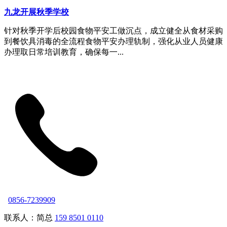
九龙开展秋季学校
针对秋季开学后校园食物平安工做沉点，成立健全从食材采购
到餐饮具消毒的全流程食物平安办理轨制，强化从业人员健康
办理取日常培训教育，确保每一...
0856-7239909
联系人：简总
159 8501 0110