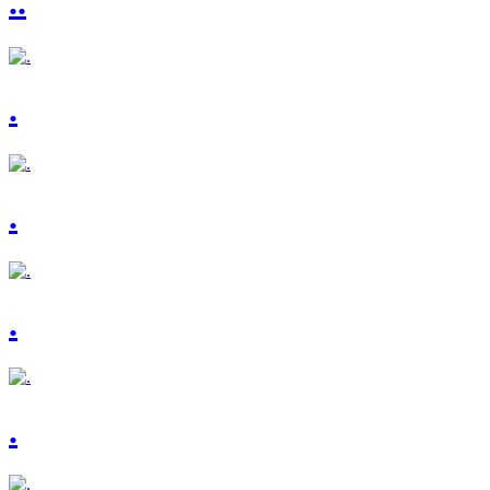
..
.
.
.
.