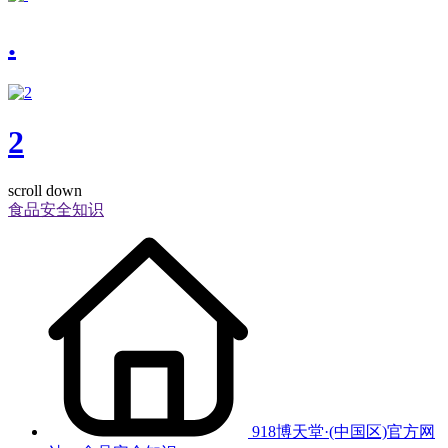
.
2
scroll down
食品安全知识
918博天堂·(中国区)官方网