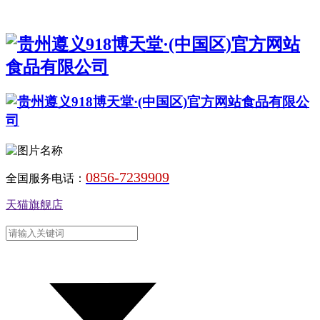
0856-7239909
全国服务电话：
天猫旗舰店