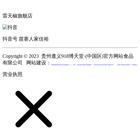
雷天椒旗舰店
抖音号 苗寨人家佳裕
Copyright © 2023 贵州遵义918博天堂·(中国区)官方网站食品
有限公司 网站建设：
918博天堂·(中国区)官方网站
网站地图
营业执照