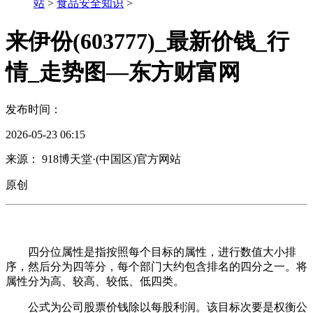
站
>
食品安全知识
>
来伊份(603777)_最新价钱_行
情_走势图—东方财富网
发布时间：
2026-05-23 06:15
来源： 918博天堂·(中国区)官方网站
原创
四分位属性是指按照每个目标的属性，进行数值大小排
序，然后分为四等分，每个部门大约包含排名的四分之一。将
属性分为高、较高、较低、低四类。
公式为公司股票价钱除以每股利润。该目标次要是权衡公