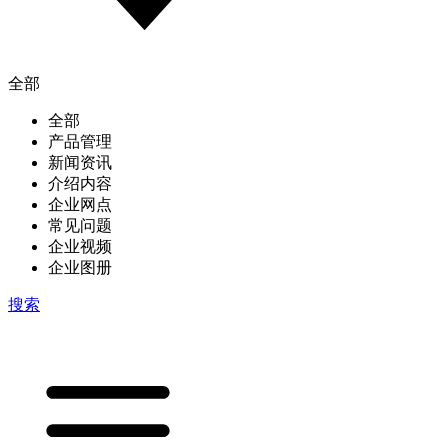
全部
全部
产品管理
新闻资讯
介绍内容
企业网点
常见问题
企业视频
企业图册
搜索