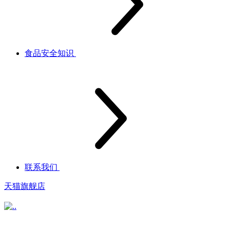
食品安全知识
联系我们
天猫旗舰店