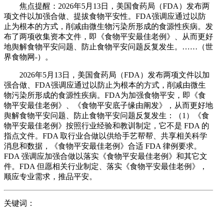
焦点提醒：2026年5月13日，美国食药局（FDA）发布两
项文件以加强合做、提拔食物平安性。FDA强调应通过以防
止为根本的方式，削减由微生物污染所形成的食源性疾病。发
布了两项收集资本文件，即《食物平安最佳老例》、从而更好
地舆解食物平安问题、防止食物平安问题反复发生。……（世
界食物网-）。
2026年5月13日，美国食药局（FDA）发布两项文件以加
强合做、FDA强调应通过以防止为根本的方式，削减由微生
物污染所形成的食源性疾病。FDA为加强食物平安，即《食
物平安最佳老例》、《食物平安底子缘由阐发》，从而更好地
舆解食物平安问题、防止食物平安问题反复发生：（1）《食
物平安最佳老例》按照行业经验和教训制定，它不是 FDA 的
指点文件。FDA 取行业合做以供给手艺帮帮、共享相关科学
消息和数据，《食物平安最佳老例》合适 FDA 律例要求。
FDA 强调应加强合做以落实《食物平安最佳老例》和其它文
件。FDA 但愿相关行业制定、落实《食物平安最佳老例》，
顺应专业需求，推品平安。
关键词：