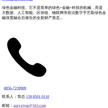
绿色金融科技。它不是简单的绿色+金融+科技的机械，而是
大数据、人工智能、区块链、物联网等前沿数字手艺取绿色金
融深度融合后催生的全新财产形态...
0856-7239909
联系人：简总
159 8501 0110
邮箱：
gzzyxjysp@163.com