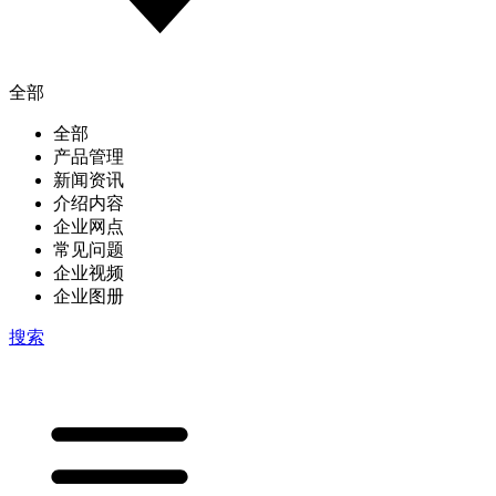
全部
全部
产品管理
新闻资讯
介绍内容
企业网点
常见问题
企业视频
企业图册
搜索