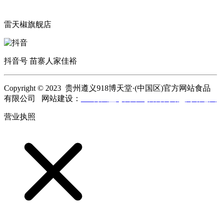
雷天椒旗舰店
抖音号 苗寨人家佳裕
Copyright © 2023 贵州遵义918博天堂·(中国区)官方网站食品
有限公司 网站建设：
918博天堂·(中国区)官方网站
网站地图
营业执照