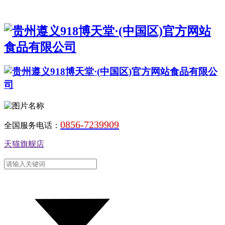
0856-7239909
全国服务电话：
天猫旗舰店