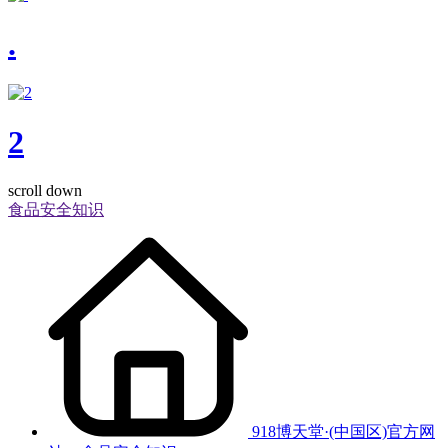
.
2
scroll down
食品安全知识
918博天堂·(中国区)官方网