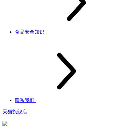
食品安全知识
联系我们
天猫旗舰店