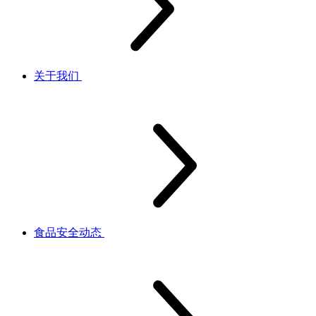
关于我们
食品安全动态