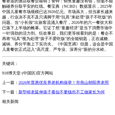
餐赛道的酒店取餐企敲响了警钟：销售童趣没有错，但毫不能
触碰养分取平安的红线。餐宝典（NCBD）数据显示，2025年
中国儿童餐市场规模已达3926亿元。市场虽大，但当家长越来
越，行业决不克不及只满脚于用“玩具”来处理“孩子不吃饭”的
问题。当“小长假”出旅客流涌入餐厅，2026年的六一餐饮大和
已落下上半场的帷幕。它证了然“童趣经济”是当下消费市场中
一针强劲的活力剂。狂欢事后，我们更等候看到的是：餐企不
再将“玩具”视为处理“孩子不爱吃饭”的全能钥匙，正在减糖、
减钠、养分平衡上下实功夫。《中国烹调》但愿，这会是中国
儿童餐饮正式迈入“高尺度、严专业、深养分”新的分水岭。
关键词：
918博天堂·(中国区)官方网站
上一篇：
2026年普惠优良养老机构保举！市燕山朝阳养老照
下一篇：
新型啃老延伸孩子看似不要钱也不工做家长为何
相关新闻