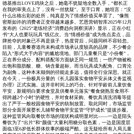
德基推出LOVE鸡块之后，她毫不犹疑地全数入手，“都长正
在我的审美点上了，没有一丝犹疑”。至于口胃，她坦言：“没
什么出格出彩的处所，纯真是为了情感价值买单罢了。”像熊
密斯如许的消费者正变得越来越多。艺恩营销智库2025年12月
发布的《2025“老练经济”消费趋向洞察演讲》显示，正在小红
书“大人也要玩玩具”线亿次。当“情感价值”成为焦点卖点，品
牌抢夺的对象已不再是孩子，热度背后，问题同样不容轻忽。
目前，儿童餐赛道尚未构成市场承认度较高的品牌，不少餐企
陷入“形式大于内容”的尴尬境地。部门儿童餐只是“小份餐”，
正在养分成分、配料搭配等方面缺乏同一规范；一些产物被检
出饱和脂肪酸、糖、钠含量超标。而当玩具成为配角、口胃沦
为副角，这种本末颠倒的径能走多远，值得全行业深思。就正
在今天，一份极具分量的《长儿园落实食物平安从体义务监视
办理》正式实施。这并非时间上的巧合。针对学龄前儿童饮食
平安，新规明白要求食堂及供餐单元落实“餐食烧熟至食用不
得跨越2个小时”的硬性，并对食材采购、餐饮具清洗消毒等提
出了严于一般校园食物平安的轨制放置。取此同时，市场监管
部分全面开展婴长儿辅帮食物平安监管“守护成长”提拔步履。
这种监管风向取餐饮市场的现状构成明显对比——一边是陌头
餐饮为了“出片”和“颜值”大量利用糖分取色素，一边是国度层
面临3至6岁低长群体炊事的极端严酷。这无疑给所有入局儿童