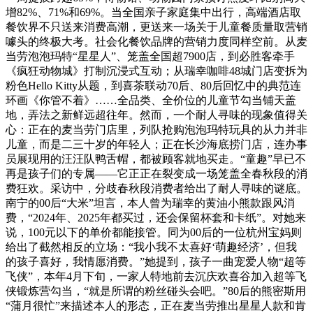
增82%、71%和69%。当全国亲子家庭集中出行，高端酒店取
餐饮界不只送来消费高潮，更送来一场关于儿童餐质量取营销
噱头的终极大考。社会化餐饮品牌的营销力度同样空前。从麦
当劳泡泡玛特“星星人”、笼盖全国超7900店，到必胜客牵手
《疯狂动物城》打制沉浸式互动；从瑞幸咖啡48城门店变拆为
粉色Hello Kitty从题，到喜茶联动70后、80后回忆中的典范连
环画《你管不着》……全品类、全价位的儿童节勾当铺天盖
地，弄法之新鲜远超往年。然而，一个耐人寻味的现象值得关
心：正在的麦当劳门店里，列队抢购泡泡玛特玩具的从力并非
儿童，而是二三十岁的年轻人；正在长沙海底捞门店，连办事
员展现用的汪汪队鸭舌帽，都被顾客就地买走。“童趣”早已不
再是孩子们的专属——它正正在裂变成一场笼盖全春秋段的消
费狂欢。采访中，分歧春秋段消费者给出了耐人寻味的谜底。
南宁的00后“大米”坦言，本人曾为瑞幸的黄油小熊款跟风消
费，“2024年、2025年都买过，还会保留杯套和卡纸”。对她来
说，100元以下的单价都能接管。同为00后的一位杭州宝妈则
给出了截然相反的立场：“我小我不太喜好‘萌趣经济’，但我
的孩子喜好，我情愿消费。”她提到，孩子一曲宠爱人物“超等
飞侠”，本年4月下旬，一家人特地前去沉庆欢喜谷加入超等飞
侠锻炼营勾当，“就是所谓的粉丝碰头会吧。”80后的熊密斯用
“蒲月很忙”来描述本人的形态，正在麦当劳推出星星人款和肯