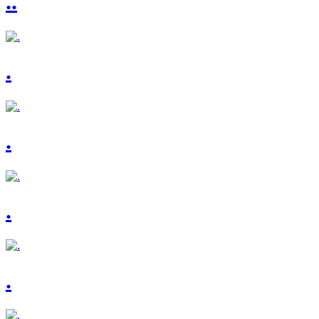
..
.
.
.
.