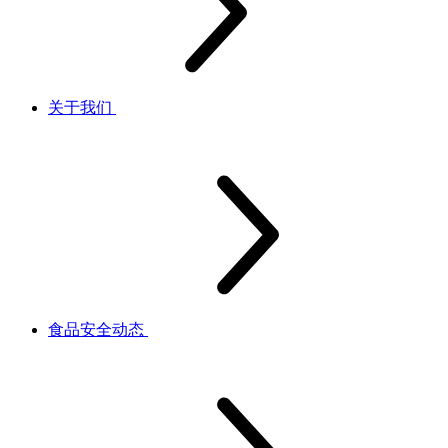
关于我们
食品安全动态