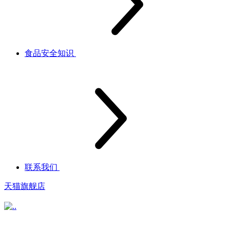
食品安全知识
联系我们
天猫旗舰店