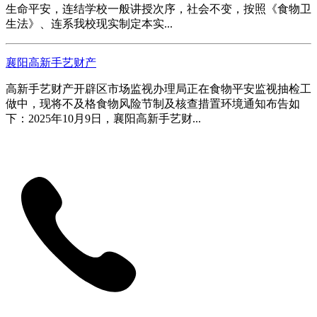
生命平安，连结学校一般讲授次序，社会不变，按照《食物卫
生法》、连系我校现实制定本实...
襄阳高新手艺财产
高新手艺财产开辟区市场监视办理局正在食物平安监视抽检工
做中，现将不及格食物风险节制及核查措置环境通知布告如
下：2025年10月9日，襄阳高新手艺财...