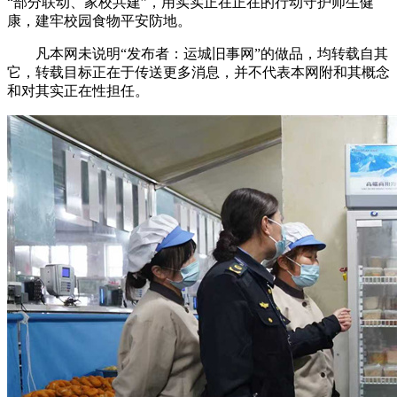
“部分联动、家校共建”，用实实正在正在的行动守护师生健
康，建牢校园食物平安防地。
凡本网未说明“发布者：运城旧事网”的做品，均转载自其
它，转载目标正在于传送更多消息，并不代表本网附和其概念
和对其实正在性担任。