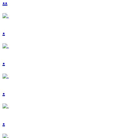
..
.
.
.
.