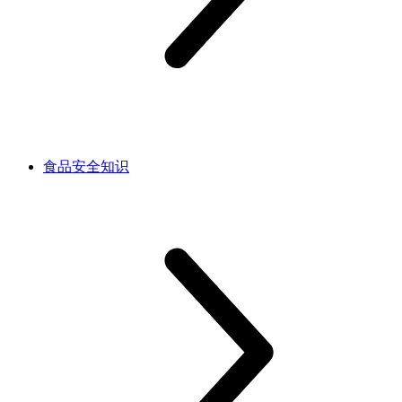
食品安全知识