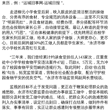
来历，例：“运城旧事网-运城日报 ”。
走进柳元小学食堂后厨，映入眼皮的是清洁整洁的操做
台、分类有序的食材、专业规范的消杀设备……这里不只实现
了“明厨亮灶”，并且食材选购、经费办理、养分搭配等环节消
息也会按期向家长公开，自动接管监视。最让人称道的是学校
的用人“巧思”。“正在体检健康的前提下，优先聘用正在校学
生家长到后厨工做。给本人家的孩子做饭，大师更存心、更尽
心。目前后厨跨越50%的工做人员都是学生家长。”永济市柳
元小学校长高育红引见道。
“三年来，我们曾经累计约谈食堂担任人143家次，庄重查
处中小学学校食物平安违法案件47起，罚款4。5万元，无力冲
击了校园食物平安范畴的违规行为。取此同时，启动‘你点我
检’勾当，拓宽监管渠道，营制全社会配合参取、配合守护校
园食物平安的优良空气。”永济市市场监管局副局长曹锐说。
监视的目标不止于发觉问题，更正在于鞭策处理群众的急
难愁盼。永济市纪委监委自动把办事嵌监工做中，督促本能机
能部分及时发觉工做中的难点、堵点，把群众关心的急难愁盼
列入办实事清单，设定打点刻日，确保打点结果，做到件件有
落实、事事有回音，实正让群众感遭到专项整治步履带来的