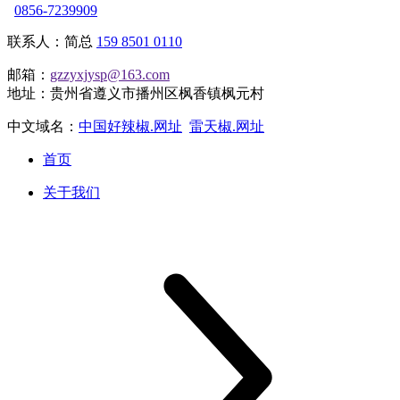
0856-7239909
联系人：简总
159 8501 0110
邮箱：
gzzyxjysp@163.com
地址：贵州省遵义市播州区枫香镇枫元村
中文域名：
中国好辣椒.网址
雷天椒.网址
首页
关于我们