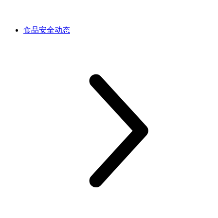
食品安全动态