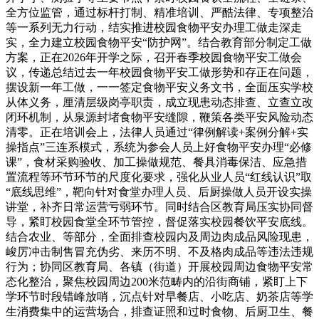
全方位监管，通过标杆打制、精准培训、严酷法律、专项整治
等一系列无力行动，结实推进校园食物平安办理工做走深走
实，全力建立校园食物平安“防护网”。结合教育部分制定工做
方案，正在2026年开学之际，召开春季校园食物平安工做会
议，传递总结过去一年校园食物平安工做形势和存正在问题，
摆设新一年工做，一一签定食物平安义务文书，全面压实学校
从体义务，厘清层级岗亭职责，成立现患动态排查、立查立改
闭环机制，从泉源封堵食物平安缝隙，鞭策各类平安风险动态
清零。正在培训会上，法律人员通过“律例解读+案例分解+实
操指点”三连系模式，系统为参会人员上好食物平安办理“必修
课”，食材采购验收、加工操做规范、餐具消毒保洁、应急措
置流程等环节环节的尺度化要求，强化从业人员“红线认识”取
“底线思维”，靶向针对食堂办理人员、后厨操做人员开设实操
讲堂，补齐日常运营亏弱环节。同时结合区教育局压实协同督
导，紧盯校园食堂全环节管控，督促落实校园餐饮平安底线。
结合农业、等部分，全面排查校园内及周边肉成品风险现患，
峻厉冲击制售冒充伪劣、来历不明、不及格肉成品等违法违规
行为；协同区教育局、各镇（街道）开展校园周边食物平安常
态化整治，聚焦校园周边200米范畴内的沿街商铺，紧盯上下
学环节时段错峰放哨，沉点针对早餐店、小吃店、奶茶店等学
生消费集中的运营场合，排查证照和过时食物、后厨卫生、餐