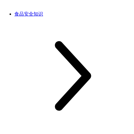
食品安全知识