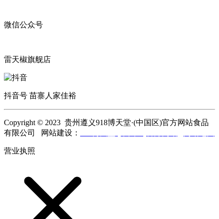
微信公众号
雷天椒旗舰店
抖音号 苗寨人家佳裕
Copyright © 2023 贵州遵义918博天堂·(中国区)官方网站食品
有限公司 网站建设：
918博天堂·(中国区)官方网站
网站地图
营业执照