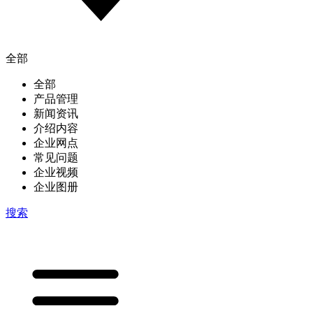
全部
全部
产品管理
新闻资讯
介绍内容
企业网点
常见问题
企业视频
企业图册
搜索