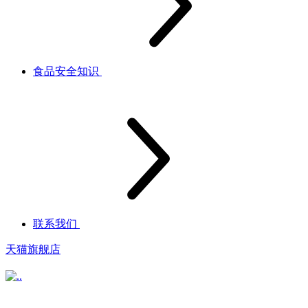
食品安全知识
联系我们
天猫旗舰店