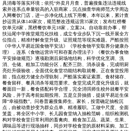
具消毒等落实环境；依托“外卖月月查，普遍搜集违法违规线
索并连系点单量较高的入驻商家，沉点抽查华南师范大学周边
入网餐饮门店，进一步净化线上线下用餐。本年以来，累计查
抄运营从体140家次，规范整改违规运营35家次；发布红榜餐
饮单元8家，黑榜餐饮单元18家，立案24。自动靠前办事，帮
扶汕尾中学推堂规范化扶植，成立专业步队下沉一线开展全方
位指点，精准纾解食堂升级、证照规范等现实难题。严酷按照
《中华人平易近国食物平安法》《学校食物平安取养分健康办
理》，连系《食物运营许可和存案办理法子》《餐饮办事食物
平安操做规范》逐项勘测后厨场地结构，科学优化烹调、洗
消、仓储、粗加工功能分区，配齐三防、消杀设备，完成明厨
亮灶升级验收，全面优化食堂功能结构取就餐。正在食堂投用
前，指点校方健全办理轨制，严酷落实索证索票、食材储存、
餐食留样、餐具消杀等规范要求。食堂完成尺度化升级后，就
餐面目一新，餐食搭配科学合理，完全消弭师生校外就餐平安
风险，并于高考前如期投用。五是立异抽措，提拔平易近生保
障“幸福指数”。问卷普遍搜集师生、家长，按需确定抽检沉
点，由被动查抄变为群众点单、精准履职。工做中尺度、全面
笼盖，将全区中小学、长儿园食堂纳入抽检范畴，组织检测机
构对学校食堂日常利用的畜禽肉、粮食加工品、蔬菜、生果、
调味品等进行现场抽样，同步对学校食堂的原材料采购、加工