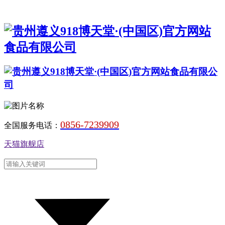
0856-7239909
全国服务电话：
天猫旗舰店