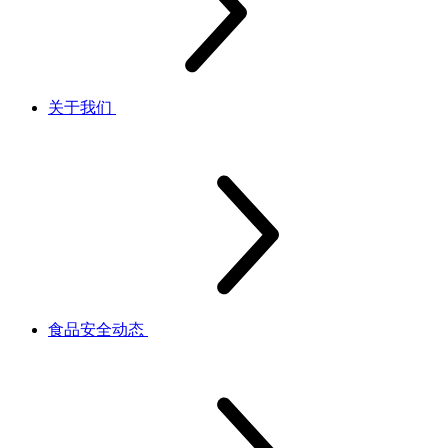
关于我们
食品安全动态