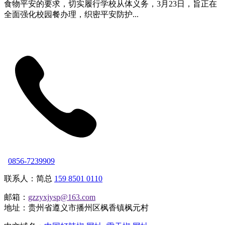
食物平安的要求，切实履行学校从体义务，3月23日，旨正在
全面强化校园餐办理，织密平安防护...
0856-7239909
联系人：简总
159 8501 0110
邮箱：
gzzyxjysp@163.com
地址：贵州省遵义市播州区枫香镇枫元村