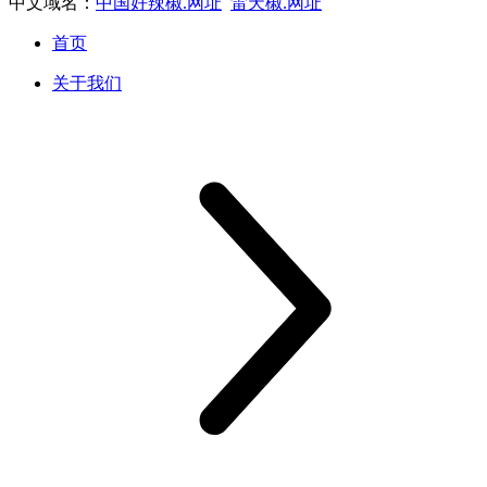
中文域名：
中国好辣椒.网址
雷天椒.网址
首页
关于我们