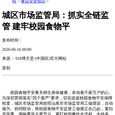
站
>
食品安全知识
>
城区市场监管局：抓实全链监
管 建牢校园食物平
发布时间：
2026-06-16 00:00
来源： 918博天堂·(中国区)官方网站
原创
校园食物平安事关师生身体健康，牵动着千家万户的心。
为深切贯彻落实“四个最严”要求，切实提拔校园食物平安保障
程度，城区市场监管局按照汕尾市市场监管局工做摆设，自动
做为、协同联动，将校园食物平安监督工做摆正在凸起，紧扣
开学季、测验季等主要节点，紧盯校园餐饮全流程、全链条、