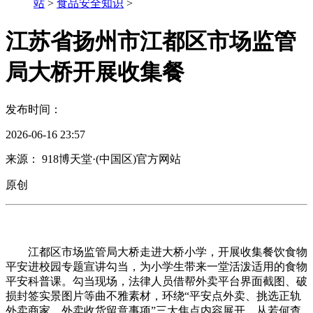
站
>
食品安全知识
>
江苏省扬州市江都区市场监管
局大桥开展收集餐
发布时间：
2026-06-16 23:57
来源： 918博天堂·(中国区)官方网站
原创
江都区市场监管局大桥走进大桥小学，开展收集餐饮食物
平安进校园专题宣讲勾当，为小学生带来一堂活泼适用的食物
平安科普课。勾当现场，法律人员借帮外卖平台界面截图、破
损封签实景图片等曲不雅素材，环绕“平安点外卖、挑选正轨
外卖商家、外卖收货留意事项”三大焦点内容展开。从若何查