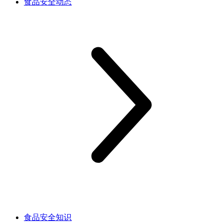
食品安全动态
食品安全知识