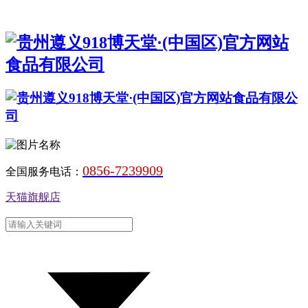
0856-7239909
全国服务电话：
天猫旗舰店