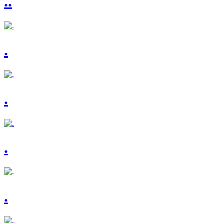
..
.
.
.
.