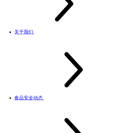
关于我们
食品安全动态