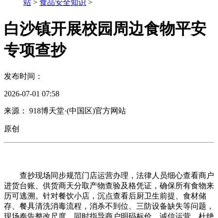
站
>
食品安全知识
>
白沙镇开展校园周边食物平安
专项查抄
发布时间：
2026-07-01 07:58
来源： 918博天堂·(中国区)官方网站
原创
查抄现场同步规范门店运营办理，法律人员细心查看商户
进货台账、供货商天分取产物查验及格凭证，确保所有食物来
历可逃溯。针对餐饮小店，沉点查看后厨卫生前提、食材储
存、餐具清洗消毒流程，消杀不到位、三防设备缺失等问题，
现场奉告整改尺度。同时指导商户明码标价、诚信运营，杜绝