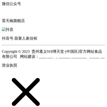
微信公众号
雷天椒旗舰店
抖音号 苗寨人家佳裕
Copyright © 2023 贵州遵义918博天堂·(中国区)官方网站食品
有限公司 网站建设：
918博天堂·(中国区)官方网站
网站地图
营业执照