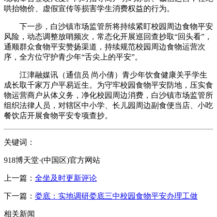
哄抬物价、虚假宣传等损害学生消费权益的行为。
下一步，白沙镇市场监管所将持续紧盯校园周边食物平安
风险，动态调整放哨频次，常态化开展巡回查抄取“回头看”，
通顺群众食物平安赞扬渠道，持续规范校园周边食物运营次
序，全方位守护青少年“舌尖上的平安”。
江津融媒讯（通信员 尚小倩）青少年饮食健康关乎学生
成长取千家万户平易近生。为守牢校园食物平安防地，压实食
物运营商户从体义务，净化校园周边消费，白沙镇市场监管所
组织法律人员，对辖区中小学、长儿园周边副食便当店、小吃
餐饮店开展食物平安专项查抄。
关键词：
918博天堂·(中国区)官方网站
上一篇：
全坐及时更新评论
下一篇：
娄底：实地调研娄底三中校园食物平安办理工做
相关新闻