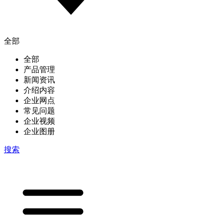
全部
全部
产品管理
新闻资讯
介绍内容
企业网点
常见问题
企业视频
企业图册
搜索