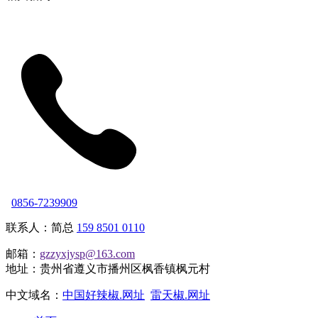
0856-7239909
联系人：简总
159 8501 0110
邮箱：
gzzyxjysp@163.com
地址：贵州省遵义市播州区枫香镇枫元村
中文域名：
中国好辣椒.网址
雷天椒.网址