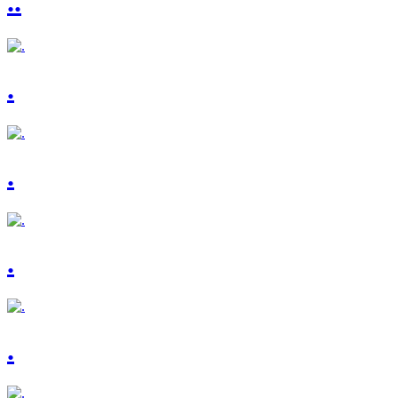
..
.
.
.
.