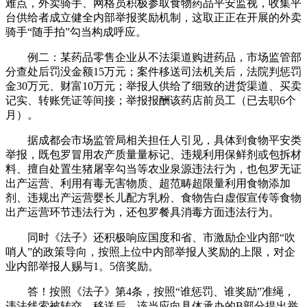
难点，外卖骑手、网格员积极参取食物药品平安监视，收集平
台供给者成立健全内部举报奖励机制，这取正正在开展的外卖
骑手“随手拍”勾当构成呼应。
例二：某药品零售企业从不法渠道购进药品，市场监管部
分查处后罚没金额15万元；案件移送司法机关后，法院判惩罚
金30万元、财富10万元；举报人供给了细致的进货渠道、买卖
记实、转账凭证等间接；举报报酬该药店前员工（已去职6个
月）。
据成都会市场监管局相关担任人引见，具体到食物平安类
举报，既包罗冒用农产质量量标记、违规利用保鲜剂或包拆材
料、擅自处置生猪屠宰勾当等农业泉源违法行为，也包罗无证
出产运营、利用有毒无害物质、超范畴超限量利用食物添加
剂、违规出产运营婴长儿配方乳粉、食物告白虚假宣传等食物
出产运营环节违法行为，还包罗餐具消毒方面违法行为。
同时《法子》还积极响应国度和省、市激励企业内部“吹
哨人”的政策导向，按照上位中内部举报人奖励的上限，对企
业内部举报人赐与1。5倍奖励。
答！按照《法子》第4条，按照“谁惩罚、谁奖励”准绳，
违法线索被转交、移送后，该当应向具体承办的B部分提出举