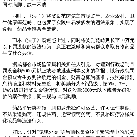
同时满脚，缺一不成。
同时，《法子》将奖励范畴笼盖市场监管、农业农村、卫
生健康等范畴，也包罗了实践中易发多发的违法景象，实现了
食物、药品全链条全笼盖。
而本《法子》既遵照上述，同时将奖励范畴延长至10万元
以下罚没款的违法行为，意正在激励和策动群众参取食物药品
平安社会共治。
据成都会市场监管局相关担任人引见，对遭到行政惩罚且
罚没金额5000元以上或者被逃查刑事义务的举报，以行政惩罚
金额或者生效判决确定的罚金、财富总额为基准，按照举报消
息精确度和材料完整度，将奖励分为3个品级，按5%、3%、
1%分级进行奖励金额计较。对罚没款5000元以下或者无罚没
款的案件举报，同一赐与50元奖励。
药品平安类举报，则包罗未经许可运营、许可证件制假、
不法渠道购药、违规售药、运营假药劣药、不及格医疗器械和
化妆品等违法行为。
好比，针对“鬼魂外卖”等当前收集食物平安管理中的沉点