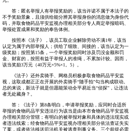
元。
答：匿名举报人有举报奖励的，该当许诺不属于本法子的
不予奖励景象，且须供给能分辨其举报身份的消息做为身份代
码，并取食物药品平安监视办理相关部分专人商定举报暗码、
举报处置成果和奖励的奉告体例。
按照本《法子》，该员工取企业解除劳动不满1年，该当
认定为属于内部举报人；供给了细致、间接的，该当认定为一
级奖励；按照第15条，一个举报奖励同时涉及罚没金额和罚
金、财富的，按照有益于举报人的准绳，不累加计较。因而，
该当奖励3万元（40万元×5%×1。5）。
《法子》还外卖骑手、网格员积极参取食物药品平安监
视，这取成都正正在开展的外卖骑手“随手拍”勾当构成联动。
总的来说，新法子就是但愿能策动全平易近当“侦探”，让违法
者无处藏身？。
答：《法子》第8条明白，申请举报奖励，应同时合适所
举报的食物药品平安违法行为该当是由本市食物药品平安监视
办理相关部分管辖；有明白的被举报对象和具体的违法现实或
者违法线索；经食物药品平安监视办理相关部分依法查证失实
了案，或者依法移送司法机关被逃查刑事义务。三个前提必需