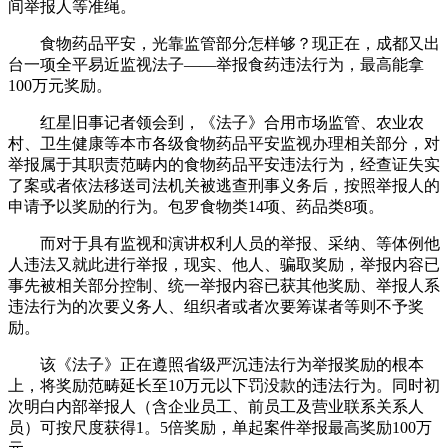
间举报人等准绳。
食物药品平安，光靠监管部分怎样够？现正在，成都又出
台一项全平易近监视法子——举报食药违法行为，最高能拿
100万元奖励。
红星旧事记者领会到，《法子》合用市场监管、农业农
村、卫生健康等本市各级食物药品平安监视办理相关部分，对
举报属于其职责范畴内的食物药品平安违法行为，经查证失实
了案或者依法移送司法机关被逃查刑事义务后，按照举报人的
申请予以奖励的行为。包罗食物类14项、药品类8项。
而对于具有监视和演讲权利人员的举报、采纳、等体例他
人违法又就此进行举报，现实、他人、骗取奖励，举报内容已
事先被相关部分控制、统一举报内容已获其他奖励、举报人系
违法行为的次要义务人、组织者或者次要筹谋者等则不予奖
励。
该《法子》正在遵照省级严沉违法行为举报奖励的根本
上，将奖励范畴延长至10万元以下罚没款的违法行为。同时初
次明白内部举报人（含企业员工、前员工及营业联系关系人
员）可按尺度获得1。5倍奖励，单起案件举报最高奖励100万