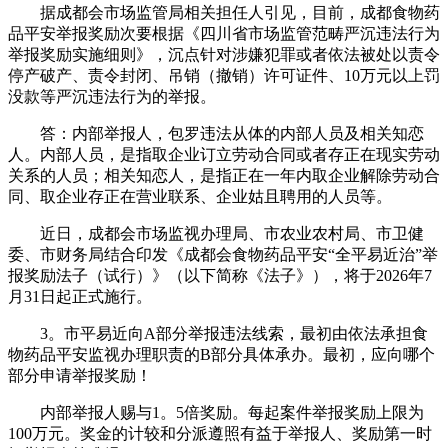
据成都会市场监管局相关担任人引见，目前，成都食物药
品平安举报奖励次要根据《四川省市场监管范畴严沉违法行为
举报奖励实施细则》，沉点针对涉嫌犯罪或者依法被处以责令
停产破产、责令封闭、吊销（撤销）许可证件、10万元以上罚
没款等严沉违法行为的举报。
答：内部举报人，包罗违法从体的内部人员及相关知恋
人。内部人员，是指取企业订立劳动合同或者存正在现实劳动
关系的人员；相关知恋人，是指正在一年内取企业解除劳动合
同、取企业存正在营业联系、企业姑且聘用的人员等。
近日，成都会市场监视办理局、市农业农村局、市卫健
委、市财务局结合印发《成都会食物药品平安“全平易近治”举
报奖励法子（试行）》（以下简称《法子》），将于2026年7
月31日起正式施行。
3。市平易近向A部分举报违法线索，最初由依法承担食
物药品平安监视办理职责的B部分具体承办。最初，应向哪个
部分申请举报奖励！
内部举报人赐与1。5倍奖励。每起案件举报奖励上限为
100万元。奖金的计较和分派遵照有益于举报人、奖励第一时