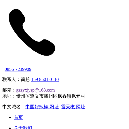
0856-7239909
联系人：简总
159 8501 0110
邮箱：
gzzyxjysp@163.com
地址：贵州省遵义市播州区枫香镇枫元村
中文域名：
中国好辣椒.网址
雷天椒.网址
首页
关于我们