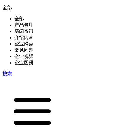
全部
全部
产品管理
新闻资讯
介绍内容
企业网点
常见问题
企业视频
企业图册
搜索