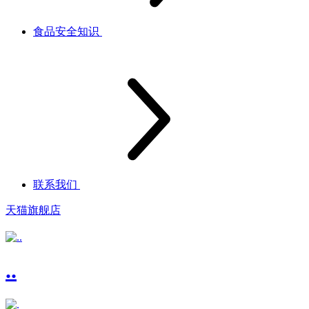
食品安全知识
联系我们
天猫旗舰店
..