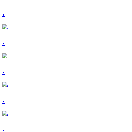
.
.
.
.
.