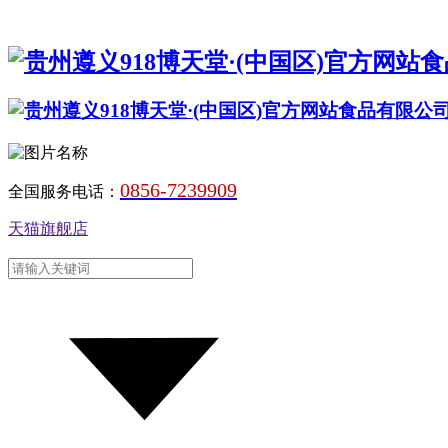
0856-7239909
全国服务电话：
天猫旗舰店