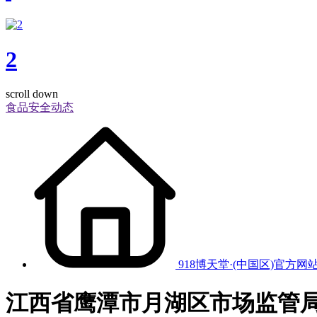
2
scroll down
食品安全动态
918博天堂·(中国区)官方网
江西省鹰潭市月湖区市场监管