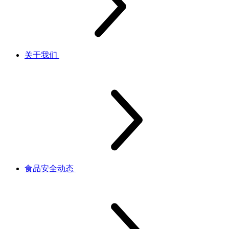
关于我们
食品安全动态