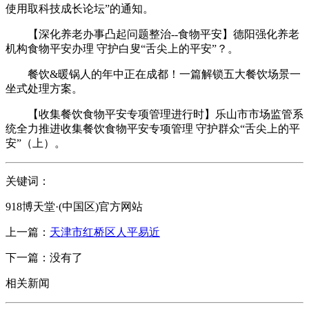
使用取科技成长论坛”的通知。
【深化养老办事凸起问题整治--食物平安】德阳强化养老
机构食物平安办理 守护白叟“舌尖上的平安”？。
餐饮&暖锅人的年中正在成都！一篇解锁五大餐饮场景一
坐式处理方案。
【收集餐饮食物平安专项管理进行时】乐山市市场监管系
统全力推进收集餐饮食物平安专项管理 守护群众“舌尖上的平
安”（上）。
关键词：
918博天堂·(中国区)官方网站
上一篇：
天津市红桥区人平易近
下一篇：没有了
相关新闻