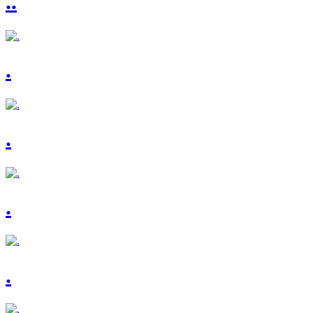
..
.
.
.
.