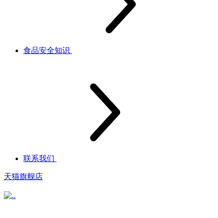
食品安全知识
联系我们
天猫旗舰店