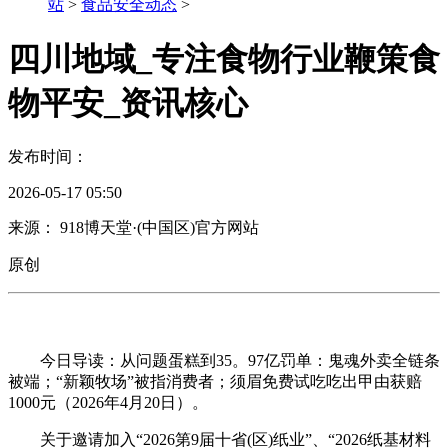
站
>
食品安全动态
>
四川地域_专注食物行业鞭策食
物平安_资讯核心
发布时间：
2026-05-17 05:50
来源： 918博天堂·(中国区)官方网站
原创
今日导读：从问题蛋糕到35。97亿罚单：鬼魂外卖全链条
被端；“新颖牧场”被指消费者；须眉免费试吃吃出甲由获赔
1000元（2026年4月20日）。
关于邀请加入“2026第9届十省(区)纸业”、“2026纸基材料