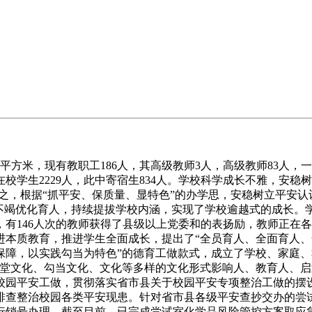
平方米，现有教职工186人，其高级教师3人，高级教师83人，
在校学生2229人，此中寄宿生834人。学校科学成长不雅，安
学之，根据“抓平安、保质量、显特色”的办学思，安稳树立平安
不竭优化育人，持续提拔学校内涵，实现了学校逾越式的成长。学
有146人次的教师获得了县级以上党委和的表扬励，教师正在各级
本质教育，推进学生全面成长，提出了“全员育人、全面育人、
障，以实践勾当为特色”的德育工做款式，成立了学校、家庭、社
堂文化、勾当文化、文化等多样的文化形式影响人、教育人、启
校园平安工做，贯彻落实省市县关于校园平安专项整治工做的摆
排查整治校园各类平安现患。针对省市县各级平安查抄交办的尝试
行销号办理。截至目前，已完成尝试室化学品风险管控方案取应