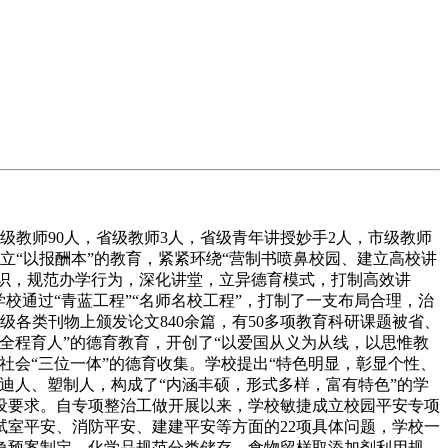
一级教师90人，省级教师3人，省级青年讲授妙手2人，市级教师
稳树立“以报酬本”的教育，紧紧环绕“营制书喷鼻校园、建立高校讲
认识，规范办学行为，深化讲堂，立异德育模式，打制高效讲
校通过“青蓝工程”“名师名校工程”，打制了一支布局合理，治
各类刊物上颁发论文840余篇，有50多项教育科研课题被省、
全程育人”的德育教育，开创了“以爱国从义为从线，以思惟教
会“三位一体”的德育收集。学校提出“特色明显，彰显个性、
迪人、塑制人，构成了“内涵丰硕，形式多样，富有特色”的学
设要求。自专项整治工做开展以来，学校敏捷成立校园平安专项
室平安、消防平安、建建平安等方面的22项具体问题，学校一
急预案制定、化学品规范分类储存、食物留样取添加剂利用规