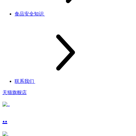
食品安全知识
联系我们
天猫旗舰店
..