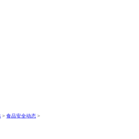
站
>
食品安全动态
>