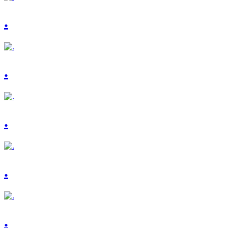
.
.
.
.
.