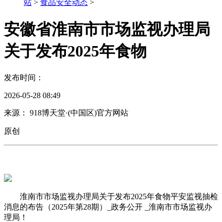
站
>
食品安全动态
>
安徽省淮南市市场监视办理局
关于发布2025年食物
发布时间：
2026-05-28 08:49
来源： 918博天堂·(中国区)官方网站
原创
淮南市市场监视办理局关于发布2025年食物平安监视抽检
消息的布告（2025年第28期）_政务公开 _淮南市市场监视办
理局！