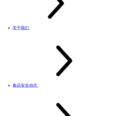
关于我们
食品安全动态