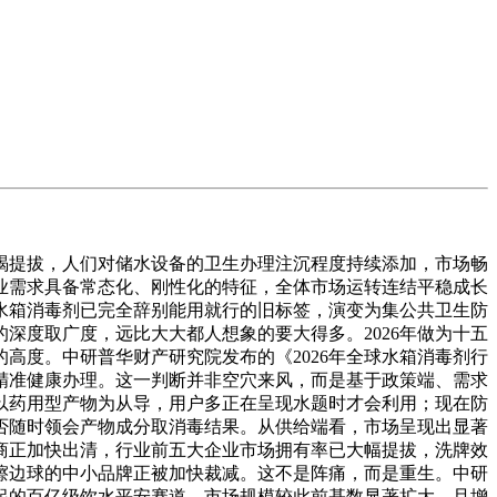
提拔，人们对储水设备的卫生办理注沉程度持续添加，市场畅
业需求具备常态化、刚性化的特征，全体市场运转连结平稳成长
水箱消毒剂已完全辞别能用就行的旧标签，演变为集公共卫生防
深度取广度，远比大大都人想象的要大得多。2026年做为十五
高度。中研普华财产研究院发布的《2026年全球水箱消毒剂行
精准健康办理。这一判断并非空穴来风，而是基于政策端、需求
以药用型产物为从导，用户多正在呈现水题时才会利用；现在防
否随时领会产物成分取消毒结果。从供给端看，市场呈现出显著
商正加快出清，行业前五大企业市场拥有率已大幅提拔，洗牌效
擦边球的中小品牌正被加快裁减。这不是阵痛，而是重生。中研
凸起的百亿级饮水平安赛道。市场规模较此前基数显著扩大，且增