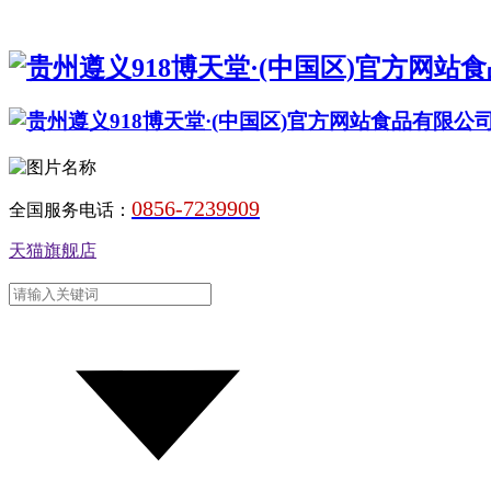
0856-7239909
全国服务电话：
天猫旗舰店