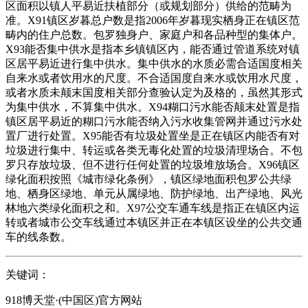
区面积以镇人平易近扶植部分（或规划部分）供给的范畴为
准。X91镇区岁暮总户数是指2006年岁暮现实栖身正在镇区范
畴内的住户总数。包罗独身户、家庭户和各品种型的集体户。
X93能否集中供水是指本乡镇镇区内，能否通过管道系统对镇
区居平易近进行集中供水。集中供水的水质必需合适国度相关
自来水或者饮用水的尺度。不合适国度自来水或饮用水尺度，
或者水质未颠末国度相关部分查验认定为及格的，虽然其形式
为集中供水，不算集中供水。X94糊口污水能否颠末处置是指
镇区居平易近的糊口污水能否纳入污水收集管网并通过污水处
置厂进行处置。X95能否有垃圾处置坐是正在镇区内能否有对
垃圾进行集中、转运或各类无毒化处置的垃圾清理场合。不包
罗只存放垃圾、但不进行任何处置的垃圾堆放场合。X96镇区
绿化面积按照《城市绿化条例》，镇区绿地面积包罗公共绿
地、栖身区绿地、单元从属绿地、防护绿地、出产绿地、风光
林地六类绿化面积之和。X97公交车通车线是指正在镇区内运
转或者城市公交车线通过本镇区并正在本镇区设坐的公共交通
车的线条数。
关键词：
918博天堂·(中国区)官方网站