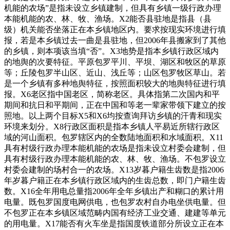
机能的农场”是指未设立乡镇建制，但具有乡镇一级行政办理
本能机能的农、林、牧、渔场。X2能否县驻地是指县（县
级）机关能否坐落正在本乡镇地区内。要求按现实环境进行填
报，若是本乡镇过去一曲是县驻地，但2006年县搬家到了其他
的乡镇，则本项该当填“否”。X3地势是指本乡镇行政区域内
的地舆的次要特征。平原包罗平川、平坝、湖区和牧区的草原
等；丘陵包罗半山区、近山、浅丘等；山区包罗牧区草山。若
是一个乡镇有多种地舆特征，按照面积较大的地舆特征进行填
报。X6老区指中国老区，简称老区。具体指第二次国内和平
期间和抗日和平期间，正在中国和等老一辈家带领下建立的按
照地。以上两个目标X5和X6均按查询拜访乡镇的汗青和现实
环境来划分。X8行政区面积是指本乡镇人平易近所辖行政区
域的河山面积。包罗辖区内的全数陆地面积和水域面积。X11
具有村级行政办理本能机能的农场是指未设立村委会建制，但
具有村级行政办理本能机能的农、林、牧、渔场。不包罗设立
村委会建制的场村合一的农场。X13岁暮户籍生齿数是指2006
年岁暮户籍正在本乡镇行政区域内的生齿总数，即门户籍生齿
数。X16全年用电总量指2006年全年乡镇出产和糊口的累计用
电量。既包罗国度电网供电，也包罗农村自办电坐供电量。但
不包罗正在本乡镇区域范畴内国有经济工业交通、建建等单元
的用电量。X17能否有火车坐是指国度铁道部分所设立正在本