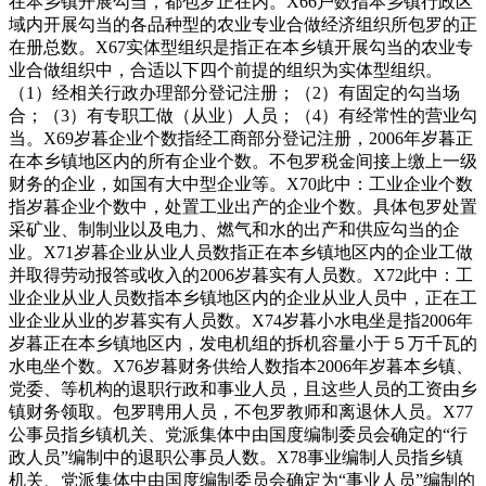
在本乡镇开展勾当，都包罗正在内。X66户数指本乡镇行政区
域内开展勾当的各品种型的农业专业合做经济组织所包罗的正
在册总数。X67实体型组织是指正在本乡镇开展勾当的农业专
业合做组织中，合适以下四个前提的组织为实体型组织。
（1）经相关行政办理部分登记注册；（2）有固定的勾当场
合；（3）有专职工做（从业）人员；（4）有经常性的营业勾
当。X69岁暮企业个数指经工商部分登记注册，2006年岁暮正
在本乡镇地区内的所有企业个数。不包罗税金间接上缴上一级
财务的企业，如国有大中型企业等。X70此中：工业企业个数
指岁暮企业个数中，处置工业出产的企业个数。具体包罗处置
采矿业、制制业以及电力、燃气和水的出产和供应勾当的企
业。X71岁暮企业从业人员数指正在本乡镇地区内的企业工做
并取得劳动报答或收入的2006岁暮实有人员数。X72此中：工
业企业从业人员数指本乡镇地区内的企业从业人员中，正在工
业企业从业的岁暮实有人员数。X74岁暮小水电坐是指2006年
岁暮正在本乡镇地区内，发电机组的拆机容量小于５万千瓦的
水电坐个数。X76岁暮财务供给人数指本2006年岁暮本乡镇、
党委、等机构的退职行政和事业人员，且这些人员的工资由乡
镇财务领取。包罗聘用人员，不包罗教师和离退休人员。X77
公事员指乡镇机关、党派集体中由国度编制委员会确定的“行
政人员”编制中的退职公事员人数。X78事业编制人员指乡镇
机关、党派集体中由国度编制委员会确定为“事业人员”编制的