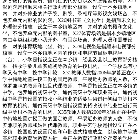
罗各银行的储蓄所、信用社的代办点以及邮政储蓄所等。X25
影剧院是指颠末相关行政办理部分核准，设立于本乡镇地区
内，并对外停业的片子院、剧院、录相厅等影视文娱场合。不
包罗单元内部的影剧院。X26图书室（文化坐）是指颠末文化
办理部分核准，设立于本乡镇地区内，并对的藏书楼和文化
坐。不包罗单元内部的图书室。X27体育场馆是指本乡镇地区
内由各类组织或小我开办，有固定场合、办理人员和需要设
备，对的体育场地（坐、馆）。X28电视坐是指颠末电视部分
核准，设立于本乡镇地区内的传送和电视节目标电视坐
（台）。小学是指设立正在本乡镇，经县及县以上教育部分核
准，招收学龄儿童实施初等教育的讲授机构。一个学校既有小
学又有中学，按中学计较。X31教师人数指2006年岁暮正在小
学中特地处置讲授工做的固定教师、平易近办教师的人数。不
包罗兼职的教师和姑且代课教师。中学是指设立正在本乡镇的
中学。包罗通俗初级中学、通俗高级中学和职业高中。通俗初
级中学是指设置的招收小学结业的适龄生齿进行初级中等根本
教育的机构。通俗高级中学是指设置的招收初中结业生进行高
级中等根本教育的机构。X35教师人数指2006年岁暮正在中学
中特地处置讲授工做的固定教师、平易近办教师的人数。不包
罗兼职的教师和姑且代课教师。职业手艺学校是指设立正在本
乡镇，按国度的设置尺度和审批法式核准成立，以实施中等或
高档职业教育为教育方针，并正在教育行政部分存案的学校