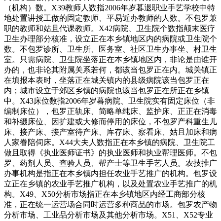
（机构）数。X39教师人数指2006年岁暮退职业手艺学校中特
地处置讲授工做的固定教师、平易近办教师的人数。不包罗兼
职的教师和姑且代课教师。X42病院、卫生院个数指颠末医疗
卫生办理部分核准，设立正在本乡镇地区内的病院或卫生院个
数。不包罗诊所、卫生所、医务室、社区卫生办事坐、村卫生
室。只需病院、卫生院坐落正在本乡镇地区内，非论是由谁开
办的，也非论其附属关系若何，都该当包罗正在内。城关镇正
在填报本表时，坐落正在城关镇内的县级病院该当包罗正在
内；城市设立于郊区乡镇的病院也该当包罗正在所正在乡镇
中。X43床位数指2006年岁暮病院、卫生院实有固定床位（非
编制床位），包罗正轨床、简略单纯床、监护床、正正在消毒
和补缀床位、因扩建或大修而停用的床位，不包罗产科重生儿
床、接产床、接产室待产床、库存床、察看床、姑且加床和病
人家眷陪伺床。X44大夫人数指正在本乡镇的病院、卫生院工
做且取得《执业医师证书》的执业医师和执业帮理医师。不包
罗、药剂人员、查验人员、帮产士等卫生手艺人员。农技推广
办事机构是指正在本乡镇内担任农业手艺推广的机构。包罗设
立正在乡镇的农业手艺推广机构，以及处置农业手艺推广的机
构。X49、X50分析市场指正在本乡镇地区内经工商部分核
准，正在统一运营场合同时运营多种商品的市场。包罗农产物
分析市场、工业品分析市场及其他分析市场。X51、X52专业