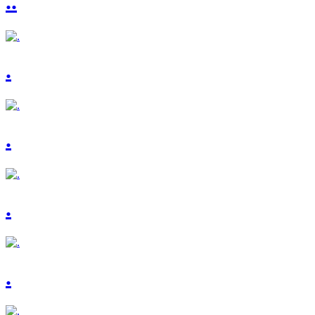
..
.
.
.
.