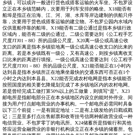
乡镇，可以或许一般进行货色或搭客运输的火车坐。不包罗设
立正在本乡镇范畴内，次要用于列车安排的略坐。X18能否有
船埠是指正在沿海、江、河、湖、水库等岸边建制的供船只停
靠，次要用于货色或搭客运输的建立物。不包罗公园内水域内
仅供逛船停靠的船埠。X19能否有二级公通过是指本乡镇行政
区域内，能否有二级的公通过。二级公需要达到《公工程手艺
尺度JTJ01－88》所的品级公尺度。X20离一级公或高速公收
支口的距离是指本乡镇驻地离一级公或高速公收支口的比来的
距离。若是本乡镇既有一级公，又有高速公，则按乡镇离收支
口比来的距离进行填报。一级公或高速公需要达到《公工程手
艺尺度JTJ01－88》所的品级公尺度。X21能否能正在1小时内
达到县是指本乡镇所正在地乘坐最快的交通东西可否正在1个
小时之内达到本县县。X22能否完成农村电网是指本乡镇能否
按照国度的相关要乞降规划完成了本乡镇地区内的农村电网。
若是曾经完成工做打算50%以上的工做量，则填写“是”。X23
邮电所是指邮电部分正在本乡镇地区内设立的能对外停业、间
接为用户打点邮电营业的办事机构。一个邮电所必需同时具备
以下三个前提：一是有固定地址：二是有上级发给的日戳或戳
记；三是至多打点出售邮票和收寄挂号信两种邮政营业或一种
电信营业。不包罗零丁的电讯所。X24储蓄所是指银行和其他
答应运营金融营业的非银行机构设立正在本乡镇的储蓄所。包