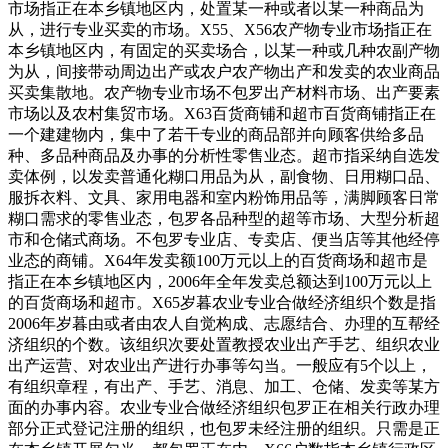
市场指正在本乡镇地区内，处置某一种或者以某一种商品为
从，进行专业买卖的市场。X55、X56农产物专业市场指正在
本乡镇地区内，有固定的买卖场合，以某一种或几种农副产物
为从，间接带动周边出产或农户农产物出产和发卖的农业商品
买卖集散地。农产物专业市场不包罗出产材料市场、出产要素
市场以及农村集贸市场。X63百货商铺和超市百货商铺指正在
一个建建物内，集中了若干专业的商品部并向顾客供给多品
种、多品种商品及办事的分析性零售业态。超市指采纳自选发
卖体例，以发卖普通化糊口用品为从，副食物、日用糊口品、
服拆衣料、文具、家用电器和室内粉饰用品等，满脚顾客日常
糊口需求的零售业态，包罗各品种型的超等市场、大型分析超
市和仓储式商场。不包罗专业店、专卖店、便当店等其他经停
业态的商铺。X64年发卖额100万元以上的百货商场和超市是
指正在本乡镇地区内，2006年全年发卖总额达到100万元以上
的百货商场和超市。X65岁暮农业专业合做经济组织个数是指
2006年岁暮由或者由农人自觉构成、志愿结合、办理的互帮经
济组织的个数。该组织次要处置教授农业出产手艺、组织农业
出产运营、对农业出产进行办事等勾当。一般应有5个以上，
有组织章程，有出产、手艺、消息、加工、仓储、发卖等某方
面的办事内容。农业专业合做经济组织包罗正在相关行政办理
部分正式登记注册的组织，也包罗未经注册的组织。只需是正