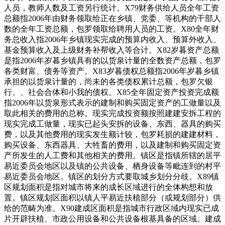
人员，教师人数及工资另行统计。X79财务供给人员全年工资
总额指2006年由财务领取给正在乡镇、党委、等机构的干部人
数的全年工资总额，包罗领取给聘用人员的工资。X80全年财
务总收入指2006年乡镇现实完成的预算内收入、预算外收入、
基金预算收入及上级财务补帮收入等合计。X82岁暮资产总额
是指2006年岁暮乡镇具有的以货泉计量的全数资产总额，包罗
各类财富、债务等资产。X83岁暮债权总额指2006年岁暮乡镇
承担的以货泉计量的，尚未的各类债权累计总额，包罗欠银
行、、社会合体和小我的债权。X85全年固定资产投资完成额
指2006年以货泉形式表示的建制和购买固定资产的工做量以及
取此相关的费用的总称。现实完成投资额按照建建安拆工程的
现实完成工做量，现实已起头安拆的设备、东西、器具的购买
费，以及其他费用的现实发生额计较，包罗耗损的建建材料，
购买设备、东西器具、大牲畜的费用，以及建制和购买固定资
产所发生的人工费和其他相关的费用。镇区是指镇所辖的居平
易近委员会地区以及镇的公共设备、栖身设备等毗连到的村平
易近委员会地区。镇区的划分方式要取城乡划分分歧。X89镇
区规划面积是指对城市将来的成长区域进行的全体构想和放
置。镇区规划区面积以镇人平易近扶植部分（或规划部分）供
给的范畴为准。X90建成区面积是指城市行政区域内现实已成
片开辟扶植、市政公用设备和公共设备根基具备的区域。建成