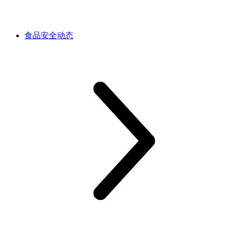
食品安全动态