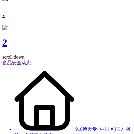
.
2
scroll down
食品安全动态
918博天堂·(中国区)官方网