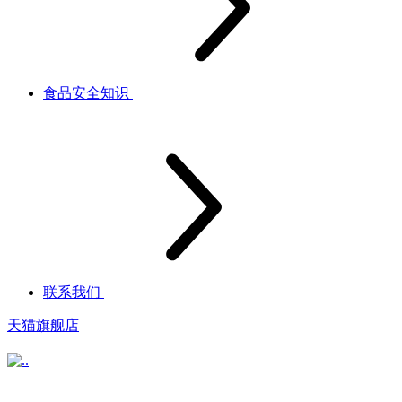
食品安全知识
联系我们
天猫旗舰店