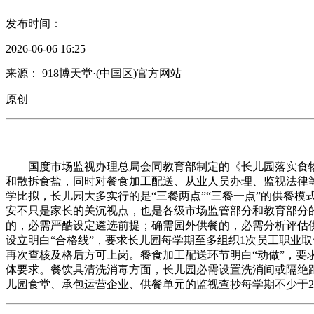
发布时间：
2026-06-06 16:25
来源： 918博天堂·(中国区)官方网站
原创
国度市场监视办理总局会同教育部制定的《长儿园落实食物平
和散拆食盐，同时对餐食加工配送、从业人员办理、监视法律等
学比拟，长儿园大多实行的是“三餐两点”“三餐一点”的供餐
安不只是家长的关沉视点，也是各级市场监管部分和教育部分
的，必需严酷设定遴选前提；确需园外供餐的，必需分析评估供
设立明白“合格线”，要求长儿园每学期至多组织1次员工职业
再次查核及格后方可上岗。餐食加工配送环节明白“动做”，要
体要求。餐饮具清洗消毒方面，长儿园必需设置洗消间或隔绝
儿园食堂、承包运营企业、供餐单元的监视查抄每学期不少于