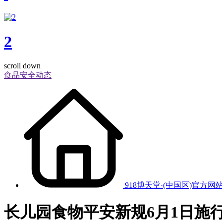
2
scroll down
食品安全动态
918博天堂·(中国区)官方网
长儿园食物平安新规6月1日施