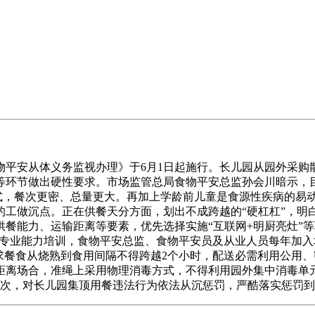
安从体义务监视办理》于6月1日起施行。长儿园从园外采购
环节做出硬性要求。市场监管总局食物平安总监孙会川暗示，目前
模式，餐次更密、总量更大。再加上学龄前儿童是食源性疾病的易
的工做沉点。正在供餐天分方面，划出不成跨越的“硬杠杠”，明
餐能力、运输距离等要素，优先选择实施“互联网+明厨亮灶”
取专业能力培训，食物平安总监、食物平安员及从业人员每年加入
求餐食从烧熟到食用间隔不得跨越2个小时，配送必需利用公用
距离场合，准绳上采用物理消毒方式，不得利用园外集中消毒单元
2次，对长儿园集顶用餐违法行为依法从沉惩罚，严酷落实惩罚