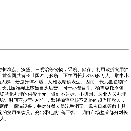
散拆糕点、汉堡、三明治等食物，采购、储存、利用散拆食用油
全国共有长儿园25万多所，正在园长儿3580多万人。取中小
动人群，若是身体不适，又难以精确表达。因而，长儿园食物平
白长儿园准绳上该当自从运营、同一办理食堂。确需委托承包
等聪慧化办理的供餐单元，做到不达标、不进园。从业人员办理
培训时间不少于40小时，监视抽查查核不及格的须当即整改，
、密闭、保温设备，并对分餐人员洗手消毒、佩带口罩等做出具
的复用餐饮具。亮出带电的“高压线”，明白市场监管部分对长
到人。