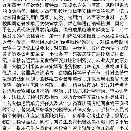
连系高考期间饮食消费特点，现场点选关心度高、风险现患大
的食物品类。抽检人员严酷按照食物平安抽样查验规程，沉点
对校园食堂利用的蔬菜、肉类、食用油、米面等大食材，以及
校园周边餐饮单元的便宜饮品、糕点等进行抽样检测。同时，
手艺人员现场开展农药残留、快检成果就地向群众公示，对抽
检发觉的不及格食物，第一时间依法依规措置，不及格食物流
入考生餐桌。查抄组以此次“你点我检”为契机，对照高考期间
食物平安监督工做要求，对庆阳一中食堂、校内食物便当店以
及周边餐饮办事单元、小食杂店、奶茶店等开展拉网式排查。
沉点查抄各运营单元食物平安办理轨制落实、从业人员健康办
理、食物原料采购索证索票取进货检验台账记实、食物加工制
做流程、餐器具清洗消毒、食物留样等环节环节。针对查抄中
发觉的凸起问题，查抄组责令当即整改，并放置属地监管人员
复查，确保现患闭环整改。同时，结合城市办理部分对考点周
边流动食物摊贩进行清理整治，违法违规运营行为。查抄过程
中，法律人员通过现场指点、发放食物平安宣传材料等体例，
向各食物运营单元担任人及从业人员宣讲高考期间食物平安保
障要求，督促其严酷落实食物平安从体义务，加强从业人员食
物平安学问和应急措置能力培训，科学制定考生食谱，规范食
物加工操做流程。同时，向考生及家长普及高考期间饮食平安
常识，提示考生尽量正在学校食堂或正轨餐饮单元就餐，不采