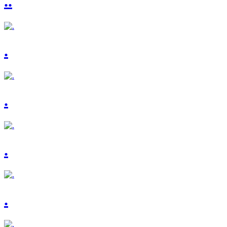
..
.
.
.
.