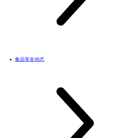
食品安全动态