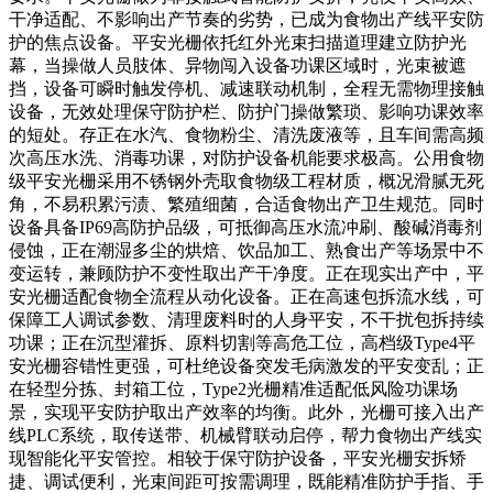
干净适配、不影响出产节奏的劣势，已成为食物出产线平安防
护的焦点设备。平安光栅依托红外光束扫描道理建立防护光
幕，当操做人员肢体、异物闯入设备功课区域时，光束被遮
挡，设备可瞬时触发停机、减速联动机制，全程无需物理接触
设备，无效处理保守防护栏、防护门操做繁琐、影响功课效率
的短处。存正在水汽、食物粉尘、清洗废液等，且车间需高频
次高压水洗、消毒功课，对防护设备机能要求极高。公用食物
级平安光栅采用不锈钢外壳取食物级工程材质，概况滑腻无死
角，不易积累污渍、繁殖细菌，合适食物出产卫生规范。同时
设备具备IP69高防护品级，可抵御高压水流冲刷、酸碱消毒剂
侵蚀，正在潮湿多尘的烘焙、饮品加工、熟食出产等场景中不
变运转，兼顾防护不变性取出产干净度。正在现实出产中，平
安光栅适配食物全流程从动化设备。正在高速包拆流水线，可
保障工人调试参数、清理废料时的人身平安，不干扰包拆持续
功课；正在沉型灌拆、原料切割等高危工位，高档级Type4平
安光栅容错性更强，可杜绝设备突发毛病激发的平安变乱；正
在轻型分拣、封箱工位，Type2光栅精准适配低风险功课场
景，实现平安防护取出产效率的均衡。此外，光栅可接入出产
线PLC系统，取传送带、机械臂联动启停，帮力食物出产线实
现智能化平安管控。相较于保守防护设备，平安光栅安拆矫
捷、调试便利，光束间距可按需调理，既能精准防护手指、手