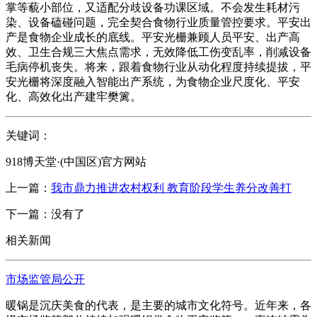
掌等藐小部位，又适配分歧设备功课区域。不会发生耗材污
染、设备磕碰问题，完全契合食物行业质量管控要求。平安出
产是食物企业成长的底线。平安光栅兼顾人员平安、出产高
效、卫生合规三大焦点需求，无效降低工伤变乱率，削减设备
毛病停机丧失。将来，跟着食物行业从动化程度持续提拔，平
安光栅将深度融入智能出产系统，为食物企业尺度化、平安
化、高效化出产建牢樊篱。
关键词：
918博天堂·(中国区)官方网站
上一篇：
我市鼎力推进农村权利 教育阶段学生养分改善打
下一篇：没有了
相关新闻
市场监管局公开
暖锅是沉庆美食的代表，是主要的城市文化符号。近年来，各