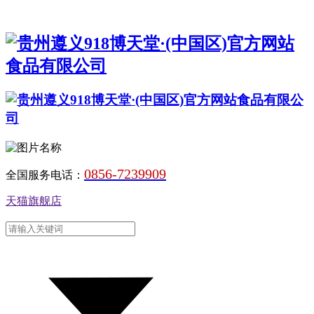
0856-7239909
全国服务电话：
天猫旗舰店