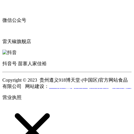
微信公众号
雷天椒旗舰店
抖音号 苗寨人家佳裕
Copyright © 2023 贵州遵义918博天堂·(中国区)官方网站食品
有限公司 网站建设：
918博天堂·(中国区)官方网站
网站地图
营业执照