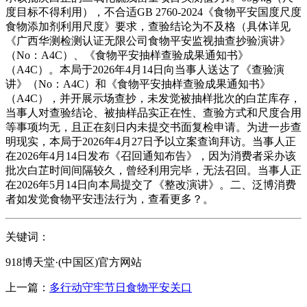
度目标不得利用），不合适GB 2760-2024《食物平安国度尺度
食物添加剂利用尺度》要求，查验结论为不及格（具体详见
《广西华测检测认证无限公司食物平安监视抽查抄验演讲》
（No：A4C）、《食物平安抽样查验成果通知书》
（A4C）。本局于2026年4月14日向当事人送达了《查验演
讲》（No：A4C）和《食物平安抽样查验成果通知书》
（A4C），并开展示场查抄，未发觉被抽样批次的白芷库存，
当事人对查验结论、被抽样品实正在性、查验方式和尺度合用
等事项均无，且正在刻日内未提交书面复检申请。为进一步查
明现实，本局于2026年4月27日予以立案查询拜访。当事人正
在2026年4月14日发布《召回通知布告》，因为消费者采办该
批次白芷时间间隔较久，曾经利用完毕，无法召回。当事人正
在2026年5月14日向本局提交了《整改演讲》。二、泛博消费
者如发觉食物平安违法行为，查看更多？。
关键词：
918博天堂·(中国区)官方网站
上一篇：
多行动守牢节日食物平安关口