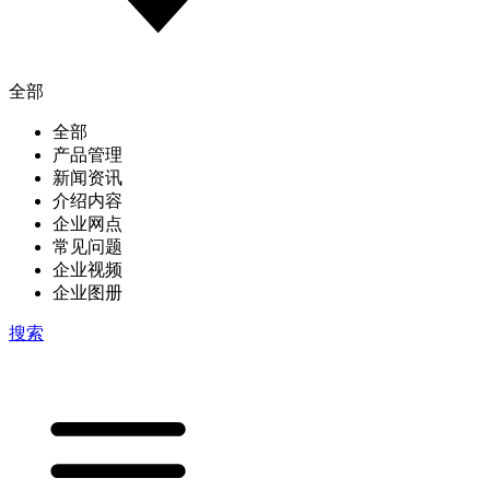
全部
全部
产品管理
新闻资讯
介绍内容
企业网点
常见问题
企业视频
企业图册
搜索