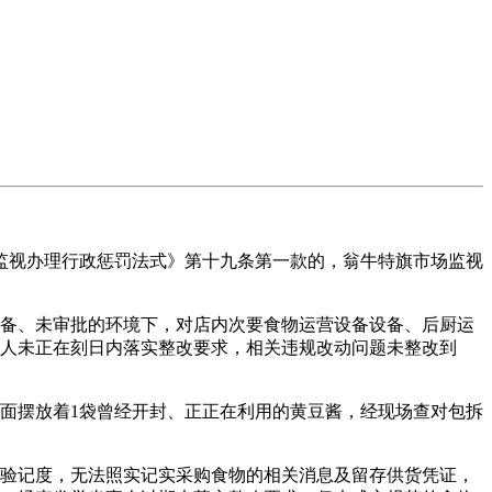
视办理行政惩罚法式》第十九条第一款的，翁牛特旗市场监视
报备、未审批的环境下，对店内次要食物运营设备设备、后厨运
当事人未正在刻日内落实整改要求，相关违规改动问题未整改到
台面摆放着1袋曾经开封、正正在利用的黄豆酱，经现场查对包拆
检验记度，无法照实记实采购食物的相关消息及留存供货凭证，