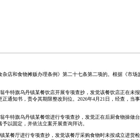
杂店和食物摊贩办理条例》第二十七条第二项的。根据《市场监
对翁牛特旗乌丹镇某餐饮店开展专项查抄，发觉该餐饮店正在未
正通知书，责令其期限整改到位。2026年4月21日，经查，
对翁牛特旗乌丹镇某餐馆进行专项查抄，发觉正在后厨食物操做
酱予以固定，并依法立案开展查询拜访。
丹镇某餐厅进行专项查抄，发觉该餐厅采购食物时未按成立进货