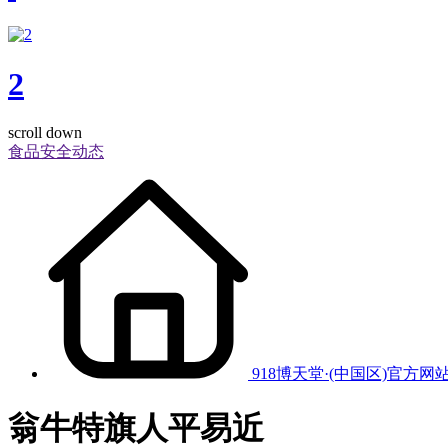
2
scroll down
食品安全动态
918博天堂·(中国区)官方网
翁牛特旗人平易近