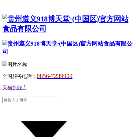
0856-7239909
全国服务电话：
天猫旗舰店