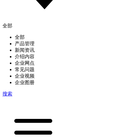
全部
全部
产品管理
新闻资讯
介绍内容
企业网点
常见问题
企业视频
企业图册
搜索