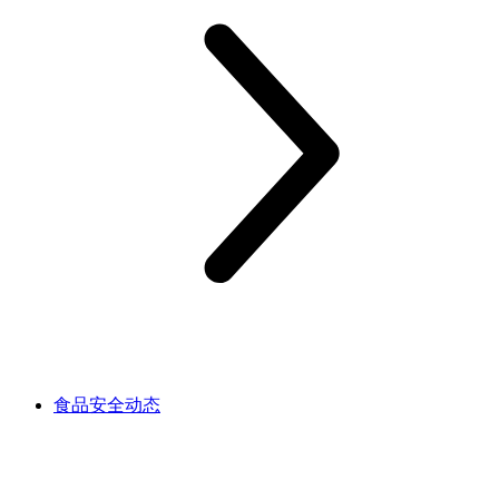
食品安全动态