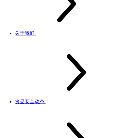
关于我们
食品安全动态