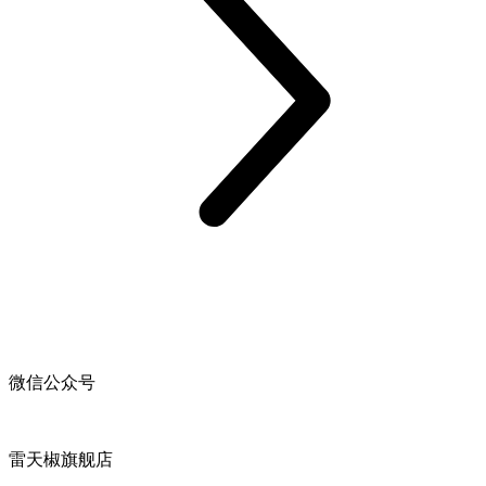
微信公众号
雷天椒旗舰店