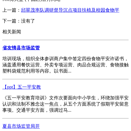
上一篇：
邱翠茂率队调研督导沉点项目扶植及校园食物平
下一篇：没有了
相关新闻
省友情县市场监管
培训现场，组织全体参训商户集中签定四份食物平安许诺书，
涵盖通用餐饮运营、外卖专项运营、肉品合规运营、食物接触
塑料袋规范利用等内容。以书面...
【ppt】五一平安教
《五一平安教育培训》文件次要面向中小学生，环绕加强平安
认识和法制不雅念这一焦点，从五个方面系统了假期平安留意
事项。交通平安方面，强调过马...
夏县市场监管局开