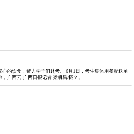
心的饮食，帮力学子们赴考、 6月1日，考生集体用餐配送单
广西云-广西日报记者 梁凯昌/摄？。