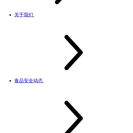
关于我们
食品安全动态