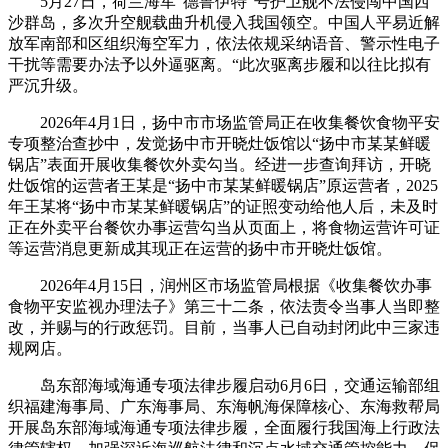
5月27日，荷兰海军“德鲁伊特”号护卫舰不法侵闯中国西
沙群岛，多次升空舰载曲升机侵入我国领空。中国人平易近解
放军南部和区组织海空军力，依法依规采纳语音、警示性电子
干扰等需要办法予以外逼驱离。“此次驱离步履和以往比拟有
严沉升级。
2026年4月1日，扬中市市场监管局正在收集餐饮食物平安
专项整治查抄中，发觉扬中市开晓灶饭馆以“扬中市某某鲜暖
锅店”表面开展收集餐饮外卖勾当。经进一步查询拜访，开晓
灶饭馆的运营者王某是“扬中市某某鲜暖锅店”原运营者，2025
年王某将“扬中市某某鲜暖锅店”的证照变动给他人后，未及时
正在外卖平台餐饮办事运营勾当从页面上，将食物运营许可证
等运营消息更新成其现正在运营的扬中市开晓灶饭馆。
2026年4月15日，润州区市场监管局根据《收集餐饮办事
食物平安监视办理法子》第三十二条，依法责令当事人当即整
改，并赐与的行政惩罚。目前，当事人已自动封闭此中三家违
规网店。
岛东部海域海通专项法律步履启动6月6日，交通运输部组
织福建海事局、广东海事局、东海帆海保障核心、东海救帮局
开展岛东部海域海通专项法律步履，全面履行我国海上行政法