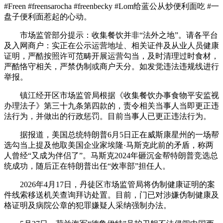
#Freen #freensarocha #freenbecky #Lom给蓝公从炒便利面吃 #一
盘子便利面惹起的心动。
市场监管部分提示：收集餐饮并非“法外之地”。请各平台
及入网商户：实正在公示运营地址、相关证件及从业人员健康
证明，严酷按照许可范畴开展运营勾当，及时清理过时食材，
严酷恪守相关，严禁伪制或商户天分。如发觉违法违规线进行
举报。
镇江经开区市场监管局根据《收集餐饮办事食物平安监视
办理法子》第三十九条第四款的，责令相关当事人当即更正违
法行为，并做出的行政惩罚。目前当事人已更正违法行为。
据报道，美国总统特朗普6月5日正在威斯康星州的一场帮
选勾当上提及他取美国企业家埃隆·马斯克此前的矛盾，称两
人曾经“又成为伴侣了”。马斯克2024年砸沉金帮特朗普竞选总
统成功，随后正在特朗普出任“效率部”担任人。
2026年4月17日，丹徒区市场监管局将伪制健康证明的案
件线索移送机关查询拜访处置。目前，门已对涉嫌伪制健康及
格证明及病院公章的犯罪嫌疑人采纳强制办法。