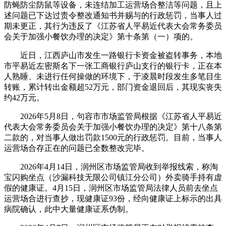
防蝇防尘防鼠等设备，未连结加工运营场合整洁等问题，且上
述问题已下达过责令整改通知书并赐与的行政惩罚，当事人过
期未更正，其行为违反了《江苏省人平易近代表大会常务委员
会关于加强小餐饮办理的决定》第十条第（一）项的。
近日，江西庐山市发生一路银行卡资金被盗转事务，本地
市平易近左密斯名下一张工商银行庐山支行的银行卡，正在本
人熟睡、未进行任何操做的环境下，于凌晨时段发生多笔目生
转账，累计转出金额超52万元，部门资金退回后，其现实丧失
约42万元。
2026年5月8日，句容市市场监管局根据《江苏省人平易近
代表大会常务委员会关于加强小餐饮办理的决定》第十八条第
二款的，对当事人做出罚款1500元的行政惩罚。目前，当事人
运营场合存正在的问题已全数整改完毕。
2026年4月14日，润州区市场监管局收到举报线索，称淘
宝闪购坐点（沙漏科技无限公司镇江分公司）外卖骑手持有虚
假的健康证。4月15日，润州区市场监管局法律人员前去坐点
运营场合进行查抄，现健康证93份，经向健康证上标示的出具
病院确认，此中大量健康证系伪制。