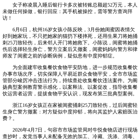
女子称凌晨入睡后银行卡多次被转账总额超52万元，本人
未做任何操做，银行回应：其手机被操控，需等警方查询拜
访！
6月6日，杭州16岁女孩小陈反映，3月份她闺蜜因表情欠
好到她家玩，不只把她家的猫扔下楼摔死，还用生果刀将她捅
刺25刀致轻伤，后来邻人开门将她救下。小陈说，闺蜜将她捅
伤后选择轻生身亡，警方立案后又撤案，闺蜜妈妈向警方和律
师发了闺蜜之前的诊断病例，疑似患有中度抑郁症。
为全面建牢收集餐饮食物平安防地，进一步规范收集餐饮
办事市场次序，切实保障人平易近群众食物平安，全市市场监
管部分峻厉冲击违法行为，持续查处收集餐饮违法案件。为阐
扬典型案例教育警示感化，以案释法、以案促改，指导收集餐
饮运营者运营，提拔食物平安认识，现发布第三批典型案例。
浙江16岁女孩正在家被闺蜜捅刺25刀致轻伤，过后闺蜜轻
生身亡警方撤案：对方疑似中度抑郁，将向其监护人索赔医治
费？。
2026年4月7日，句容市市场监管局对牛悦食物店进行现场
查抄时，发觉当事人未配备无效的加工、冷藏、洗涤、消毒、