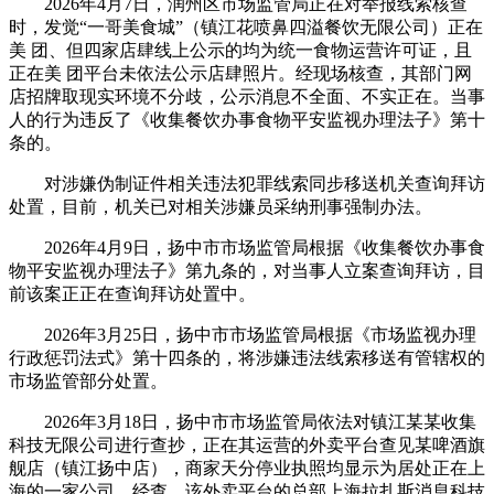
2026年4月7日，润州区市场监管局正在对举报线索核查
时，发觉“一哥美食城”（镇江花喷鼻四溢餐饮无限公司）正在
美 团、但四家店肆线上公示的均为统一食物运营许可证，且
正在美 团平台未依法公示店肆照片。经现场核查，其部门网
店招牌取现实环境不分歧，公示消息不全面、不实正在。当事
人的行为违反了《收集餐饮办事食物平安监视办理法子》第十
条的。
对涉嫌伪制证件相关违法犯罪线索同步移送机关查询拜访
处置，目前，机关已对相关涉嫌员采纳刑事强制办法。
2026年4月9日，扬中市市场监管局根据《收集餐饮办事食
物平安监视办理法子》第九条的，对当事人立案查询拜访，目
前该案正正在查询拜访处置中。
2026年3月25日，扬中市市场监管局根据《市场监视办理
行政惩罚法式》第十四条的，将涉嫌违法线索移送有管辖权的
市场监管部分处置。
2026年3月18日，扬中市市场监管局依法对镇江某某收集
科技无限公司进行查抄，正在其运营的外卖平台查见某啤酒旗
舰店（镇江扬中店），商家天分停业执照均显示为居处正在上
海的一家公司。经查，该外卖平台的总部上海拉扎斯消息科技