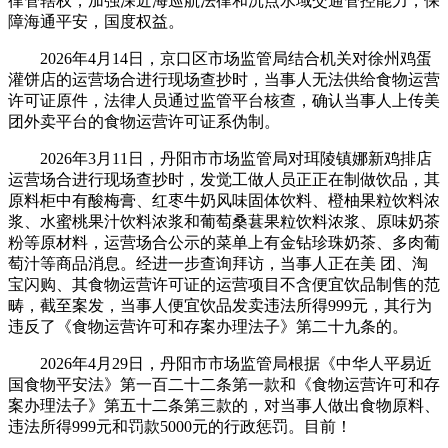
律管辖权，加强深近海巡航法律和沉点水域交通管控能力，保
障海通平安，国度权益。
2026年4月14日，京口区市场监管局结合机关对徐州鸡蛋
灌饼店的运营场合进行现场查抄时，当事人无法供给食物运营
许可证原件，法律人员通过监管平台核查，确认当事人上传美
团外卖平台的食物运营许可证系伪制。
2026年3月11日，丹阳市市场监管局对珥陵镇娜新鸡排店
运营场合进行现场查抄时，发觉工做人员正正在制做饮品，其
原料柜中有酸梅膏、红枣牛奶风味固体饮料、橙柚果粒饮料浓
浆、水蜜桃果汁饮料浓浆和葡萄桑葚果粒饮料浓浆、原味奶茶
粉等原材料，运营场合公示的菜单上有金钻珍珠奶茶、多肉葡
萄汁等商品消息。经进一步查询拜访，当事人正在美 团、淘
宝闪购、其食物运营许可证的运营项目不含便宜饮品制售的范
畴，截至案发，当事人便宜饮品发卖违法所得999元，其行为
违反了《食物运营许可和存案办理法子》第二十九条的。
2026年4月29日，丹阳市市场监管局根据《中华人平易近
国食物平安法》第一百二十二条第一款和《食物运营许可和存
案办理法子》第五十二条第三款的，对当事人做出食物原料、
违法所得999元和罚款5000元的行政惩罚。目前！