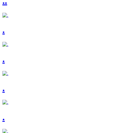
..
.
.
.
.