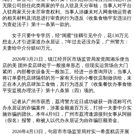
无限公司担任此类商家的平台入驻及天分审核，当事人对平台
入驻商家天分未尽审查权利。当事人涉嫌未对入网食物运营者
的相关材料及消息进行审查的行为违反《收集食物平安违法行
为查处法子》第十一条第一款的。
女子只要中专学历，经“闺蜜”佳耦引见中介，花130万元
想走人才引进渠道办永居证，7年过去还没办妥，广州警方：
夫妻给中介分赃60万元。
2026年3月21日，镇江经开区市场监管局发觉闻湘乐便当
店的美 团外卖店肆处于一般接单形态，但现实运营场合大门
紧闭，内部餐饮设备无一般加工。经进一步查询拜访，当事人
将订单委托店肆隔邻的另一家有天分的小餐饮店制做供给，未
正在本人的店肆加工食物，其行为违反了《收集餐饮办事食物
平安监视办理法子》第十八条第（四）项的。
记者从广州市获悉，荔湾警方近日成功破获一路谎称可代
办永居证的诈骗案件，涉案金额逾百万元，打掉一夫妻中介实
施诈骗的团伙。本年4月9日，广州市荔湾逢源接到女事从阿丽
（假名）报警，称被人以代办永居证为由诈骗巨额资金。
2026年4月13日，句容市市场监管局对实一希蛋糕店开展