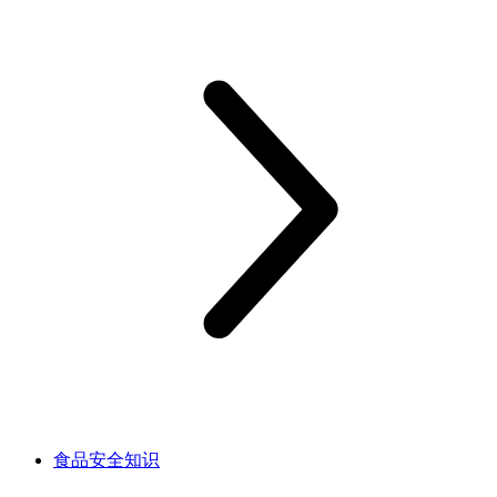
食品安全知识