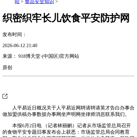
站
>
食品安全知识
>
织密织牢长儿饮食平安防护网
发布时间：
2026-06-12 21:40
来源： 918博天堂·(中国区)官方网站
原创
人平易近日概况关于人平易近网聘请聘请英才告白办事合
做加盟供稿办事数据办事网坐声明网坐律师消息联系我们。
本报6月2日电 （记者林丽鹂）记者从市场监管总局召开
的食物平安专题旧事发布会上获悉：市场监管总局会同教育