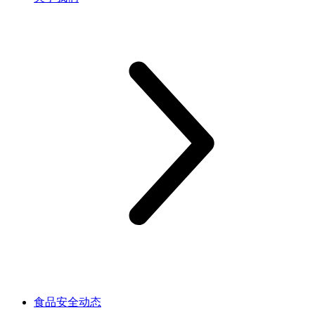
食品安全动态