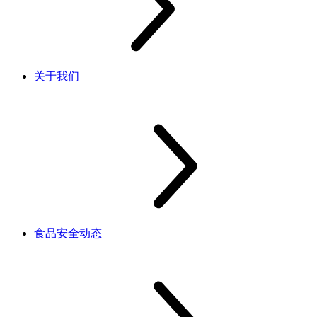
关于我们
食品安全动态