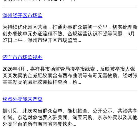
滁州经开区市场监
为持续优化园区营商，打通办事群众最初一公里，切实处理新
创办餐饮单元办证流程不熟、合规运营认识不强等问题，5月
27日上午，滁州市经开区市场监管...
济宁市市场监视办
2026年4月，嘉祥县市场监管局接举报线索，反映被举报人张
某某发卖的金减肥胶囊含有西布曲明等有毒无害物质。经对张
某某发卖的减肥胶囊抽样查验，检...
您点外卖我来严查
据引见，此次勾当群众点单、随机抽查、公开公示、共治共享
准绳。点选对象包罗入驻美团、淘宝闪购、京东外卖以及其他
外卖平台的所有海南省内餐饮办...