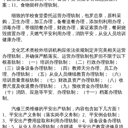
案；11。食物留样办理轨制。
细致的学校食堂委托运营办理轨制，包罗总章，原料采
购，卫生办理，加工办理，备餐送餐办理，添加剂利用办理，
消毒办理，带领陪餐办理，财政办理，索证索票办理，餐厨烧
毁措置办理，天燃气平安利用办理，消防平安，从业人员培训
健康办理。
文化艺术类校外培训机构应依法依规制定并完美相关运营
办理轨制，并确保严酷落实。运营办理轨制包罗但不限于以下
根基轨制： （一）培训办理轨制； （二）行政办理轨制；
（三）设备设备办理轨制； （四）教师天分办理、员工办
理、办理轨制； （五）从业人员继续教育办理轨制； （六）
培训质量查核轨制； （七）财政及资产办理轨制； （八）收
费尺度及收退费办理轨制； （九）预收资金办理轨制；
（十）消防、应急等平安、办理轨制； （十一）档案办理轨
制。
汽修三类维修的平安出产轨制，内容包含如下几方面！
1、平安出产义务制（落实岗亭义务制）2、平安例会轨制；
3、平安出产费用提取和利用办理轨制：4、设备设备办理轨
制；5、从业人员办理轨制（含聘请、平安出产教育进修及培