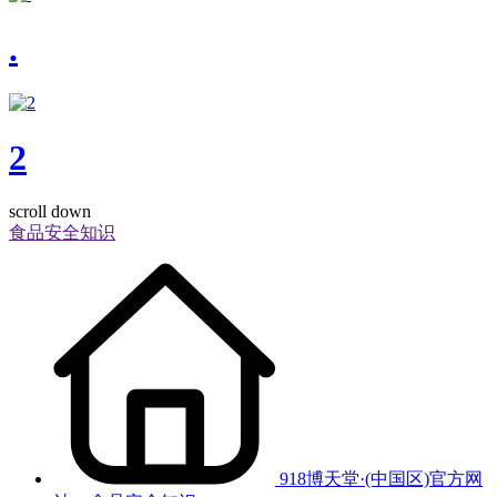
.
2
scroll down
食品安全知识
918博天堂·(中国区)官方网