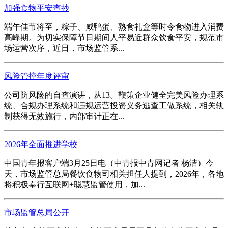
加强食物平安查抄
端午佳节将至，粽子、咸鸭蛋、熟食礼盒等时令食物进入消费
高峰期。为切实保障节日期间人平易近群众饮食平安，规范市
场运营次序，近日，市场监管系...
风险管控年度评审
公司防风险的自查演讲，从13。鞭策企业健全完美风险办理系
统、合规办理系统和违规运营投资义务逃查工做系统，相关轨
制获得无效施行，内部审计正在...
2026年全面推进学校
中国青年报客户端3月25日电（中青报中青网记者 杨洁）今
天，市场监管总局餐饮食物司相关担任人提到，2026年，各地
将积极奉行互联网+聪慧监管使用，加...
市场监管总局公开