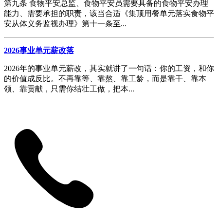
第九条 食物平安总监、食物平安员需要具备的食物平安办理
能力、需要承担的职责，该当合适《集顶用餐单元落实食物平
安从体义务监视办理》第十一条至...
2026事业单元薪改落
2026年的事业单元薪改，其实就讲了一句话：你的工资，和你
的价值成反比。不再靠等、靠熬、靠工龄，而是靠干、靠本
领、靠贡献，只需你结壮工做，把本...