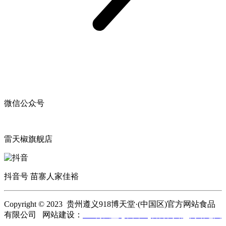
微信公众号
雷天椒旗舰店
抖音号 苗寨人家佳裕
Copyright © 2023 贵州遵义918博天堂·(中国区)官方网站食品
有限公司 网站建设：
918博天堂·(中国区)官方网站
网站地图