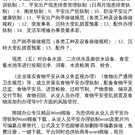
训轨制；7、平安出产现患排查管理轨制（日周月现患排查轨
制）；8、阐发轨制；9、平安出产惩轨制；10、职业平安出产
健康轨制；11、平安出产岗亭操做规范（各类工种及设备操做
规程）；12、突发事务、沉特大变乱措置预案；13、配件办理
轨制；14、灵活车维修办事质量承若。
出产岗亭操做规范（各类工种及设备操做规程）；12、沉
特大变乱措置预案；13、配件？。
现患 （五）对自备水源、二次供水及曲饮水设备、食堂
蓄水池等进行按期洁净、消毒、水质检测 四、校舍。
《企业落实食物平安从体义务监视办理》《食物出产通用
卫生规范》等，成立并落实食物平安办理轨制，配备食物平安
总监、食物平安员。进货检验、过程节制、产物查验、储存及
交付节制、食物召回、从业人员办理、食物平安变乱措置及食
物添加剂办理等9个方面的风险管控。
熊猫办公专注精品Word模板，为您供给从业人员平安办
理轨制Word模板下载，从业人员平安办理轨制word及图片均
可编纂点窜替代，公式及文字也能够添加删除等编纂操做，免
费注册，一键下载。平台同时也供给商务word模板，简历