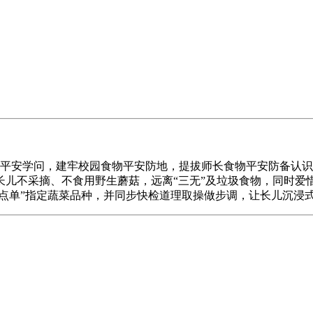
平安学问，建牢校园食物平安防地，提拔师长食物平安防备认识
长儿不采摘、不食用野生蘑菇，远离“三无”及垃圾食物，同时爱
“点单”指定蔬菜品种，并同步快检道理取操做步调，让长儿沉浸