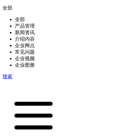
全部
全部
产品管理
新闻资讯
介绍内容
企业网点
常见问题
企业视频
企业图册
搜索