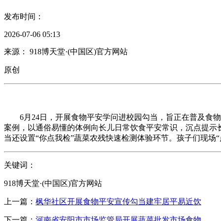
发布时间：
2026-07-06 05:13
来源： 918博天堂·(中国区)官方网站
原创
6月24日，开展食物平安学问进校园勾当，旨正在普及食物
案例，以通俗易懂的体例向长儿日常饮食平安常识，沉点提示
当还设置“你点我检”蔬菜农残快速检测体验环节。孩子们现场
关键词：
918博天堂·(中国区)官方网站
上一篇：
枫华社区开展食物平安宣传勾当建牢居平易近饮
下一篇：
河南省安阳市市场监管局开展蔬菜批发市场食物