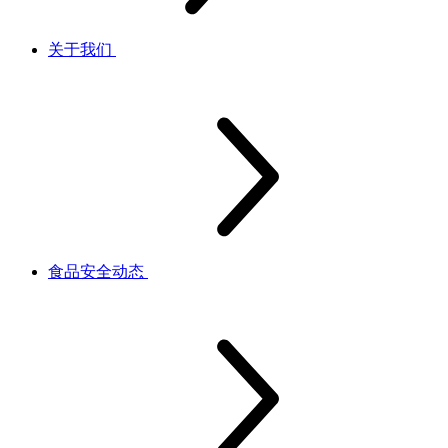
关于我们
食品安全动态