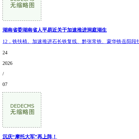
湖南省委湖南省人平易近关于加速推进洞庭湖生
12．铁扶植。加速推进石长铁复线、黔张常铁、蒙华铁岳阳段
24
2026
/
07
沉庆“摩托大军”再上阵！