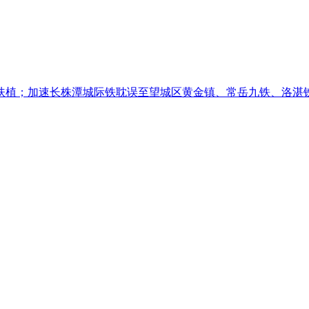
扶植；加速长株潭城际铁耽误至望城区黄金镇、常岳九铁、洛湛铁益