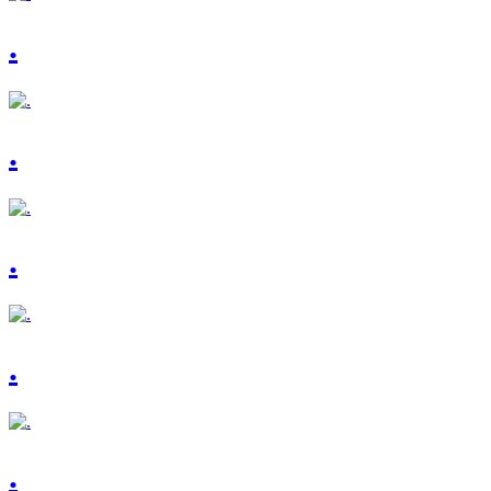
.
.
.
.
.