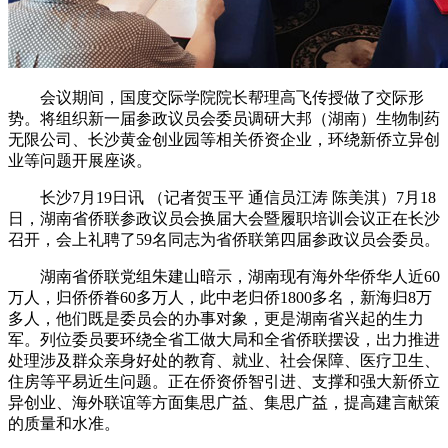
会议期间，国度交际学院院长帮理高飞传授做了交际形
势。将组织新一届参政议员会委员调研大邦（湖南）生物制药
无限公司、长沙黄金创业园等相关侨资企业，环绕新侨立异创
业等问题开展座谈。
长沙7月19日讯 （记者贺玉平 通信员江涛 陈美淇）7月18
日，湖南省侨联参政议员会换届大会暨履职培训会议正在长沙
召开，会上礼聘了59名同志为省侨联第四届参政议员会委员。
湖南省侨联党组朱建山暗示，湖南现有海外华侨华人近60
万人，归侨侨眷60多万人，此中老归侨1800多名，新海归8万
多人，他们既是委员会的办事对象，更是湖南省兴起的生力
军。列位委员要环绕全省工做大局和全省侨联摆设，出力推进
处理涉及群众亲身好处的教育、就业、社会保障、医疗卫生、
住房等平易近生问题。正在侨资侨智引进、支撑和强大新侨立
异创业、海外联谊等方面集思广益、集思广益，提高建言献策
的质量和水准。