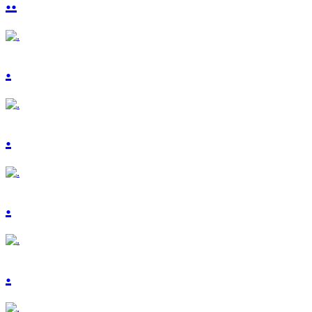
..
.
.
.
.