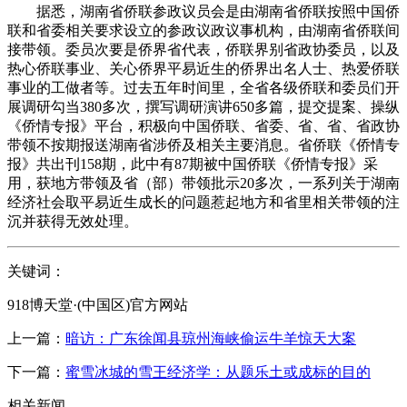
据悉，湖南省侨联参政议员会是由湖南省侨联按照中国侨
联和省委相关要求设立的参政议政议事机构，由湖南省侨联间
接带领。委员次要是侨界省代表，侨联界别省政协委员，以及
热心侨联事业、关心侨界平易近生的侨界出名人士、热爱侨联
事业的工做者等。过去五年时间里，全省各级侨联和委员们开
展调研勾当380多次，撰写调研演讲650多篇，提交提案、操纵
《侨情专报》平台，积极向中国侨联、省委、省、省、省政协
带领不按期报送湖南省涉侨及相关主要消息。省侨联《侨情专
报》共出刊158期，此中有87期被中国侨联《侨情专报》采
用，获地方带领及省（部）带领批示20多次，一系列关于湖南
经济社会取平易近生成长的问题惹起地方和省里相关带领的注
沉并获得无效处理。
关键词：
918博天堂·(中国区)官方网站
上一篇：
暗访：广东徐闻县琼州海峡偷运牛羊惊天大案
下一篇：
蜜雪冰城的雪王经济学：从题乐土或成标的目的
相关新闻