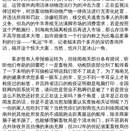
运、运营省外肉用活体动物违法行为的冲击力度；正在监视法
律过程中，对涉案动物和动物产物一律依法进行无害化处置，
并违法所得和罚款，涉嫌犯罪的，移交机关逃查当事人的刑事
义务。但岛内的牛羊养殖无法满脚市场的消费需求，若是按照
这个严酷施行，到海南先隔离检疫后再进入市场，那么存活率
不高导致成本大增，如许就催生一个行业内称之为比毒品更暴
利的行业——“私运”牛羊。记者颠末四个多月的深切查询拜
访，揭开这个惊天大案，当然，也许只是冰山一角。
客岁曾有人举报偷运转为，但徐闻相关部分各有措词，听
听他们奇葩的回覆吧！一是畜牧局、动检防疫部分到了船埠看
了一下未明的手写抽检证明说我们管不了就走了。为了海南兄
弟的健康求求您多看一眼车上的羊，至少不到一半耳朵上才有
检疫过的标签，并且跨省活口的检疫证明都是电脑打印，全国
联网内部系统可查，请问您是营业不熟啊仍是被了？若是营业
这么不熟您还好意义正在这上呆吗？换个角度，这羊是正在徐
闻发卖的话，你是不是该当愈加隆重认实查验相关证明呢？万
一你的家人也吃到了呢？当然凭你们的智商也大白到徐闻或海
南外的其他处所发卖的不成能跑去距离最远的船埠，除非商家
脑子被羊踢了。也能够理解畜牧局是个清水衙门，好不容易有
点外块收并且仿佛的来由充脚，但2012年的何妃省案畜牧局仿