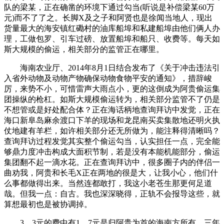
队的梁某，正在确凿的环境下通过勾当(听说是补偿梁某60万
元)而不了了之。长脚X及之子和阿贤也是徐闻当地人，现出
货量最大的海安镇红磡村的油库船埠和私建船埠由他们俩人办
理，工做包罗、引车过磅、放置船埠和船只、收费等。每天如
斯大规模的偷运，相关部分的监管正在哪里。
海南农业厅、2014年8月1日结合发布了《关于冲击违法引
入省外动物及动物产物确保动物食物平安的通知》，措辞峻
厉，来势不小，可惜雷声大雨点小，更的这倒成为阿贵偷运集
团操纵的枪杠。如斯大规模偷运转为，相关部分监管不了仍是
不想管或是好处配合体？正在海话柄地查询拜访中发觉，正在
海口新阜岛麻余渡口下羊的现场和龙昆南买卖集散地还明火执
仗地建有羊栏，如许相关部分还无所做为，能注释得清晰吗？
查询拜访过程发觉其实整个偷运勾当，认实担任一点，完全能
够鼎力度冲击构成大面积节制，若是没有本能机能部分，偷运
集团翻不起一滴水花。正在查询拜访中，很多圈子内的伴侣一
曲劝我，阿贵和长毛X正在两地的很是大，让我小心，他们什
么事都做得出来。当然连都敢打，我这小老苍生那更何足道
哉。但我一点：自古。我也深深晓得，正轨不会报导这些，就
算想最初也是被协调掉。
3。3元的费中有1。7元是归阿贵为首的海南方所有，三年