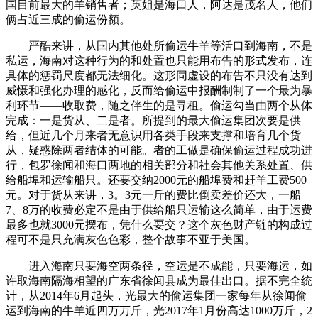
国目前最大的羊销售者；英姐是海口人，阿达是茂名人，他们
俩占近三成的偷运份额。
严酷来讲，从国内其他处所偷运牛羊等活口到海南，不是
私运，海南对这种行为的和处置也只能用布告的形式发布，连
具体的惩罚尺度都无法细化。这形同虚设的布告不只没有达到
威慑和强化办理的感化，反而给偷运中报酬制制了一个最为暴
利环节——收取费，随之伴生的是寻租。偷运勾当由两个从体
完成：一是货从、二是者。所提到的最大偷运集团次要是供
给，但近几个月来者无意识用各类手段来支撑和培育几个货
从，疑惑除两者结体的可能。者的工做是确保偷运过程成功进
行，包罗徐闻和海口两地的相关部分和社会其他关系处置、供
给船埠和运输船只。还要交纳2000元的船埠费和赶羊工费500
元。对于货从来讲，3。3元一斤的费比倒卖差价还大，一船
7、8万的收费必定不是由于供给船只运输这么简单，由于运费
最多也就3000元摆布，凭什么要交？这个灰色财产链的构成过
程可不是只充满灰色色彩，整个故事不亚于美国。
进入海南只要海空两条径，空运是不成能，只要海运，如
许取海南隔海相望的广东省徐闻县成为最佳出口。据不完全统
计，从2014年6月起头，光最大的偷运集团一家每年从徐闻偷
运到海南的牛羊近四万万斤，光2017年1月份高达1000万斤，2