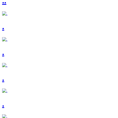
..
.
.
.
.