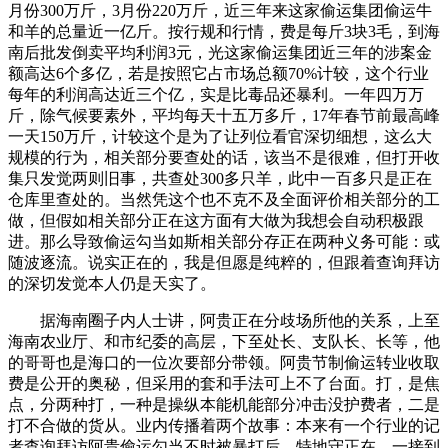
月份300万斤，3月份220万斤，近三年来这家偷运集团偷运牛
和羊的总量近一亿斤。按行规和行情，费是每斤3块3毛，到海
南后批发倒卖平均利润3元，光这家偷运集团近三年的涉案金
额高达6个多亿，若是按照它占市场总额70%计较，这个行业
每年的利润高达近三个亿，实是比毒品还暴利。一年四万万
斤，除气候要素外，平均每天十五万多斤，17年春节前最高峰
一天150万斤，计较这个是为了让列位看官深切细想，这么大
规模的行为，相关部分要查处的话，该当不是很难，但打开收
集只发觉两则旧事，共查处300多只羊，此中一百多只是正在
仓库里查处的。当然凭这个也不克不及全面评价相关部分的工
做，但假如相关部分正在这方面有大做为我想会自动积极跟
进。那么导致偷运勾当如斯相关部分存正在两种义务可能：或
随波逐流。说实正在的，我是但愿是纯粹的，但跟着查询拜访
的深切发觉本人仍是天实了。
据海南圈子内人士讲，阿贵正在分歧场所他的关系，上至
海南农业厅、和市纪委的高层，下至处长、支队长、长等，他
的哥哥也是海口的一位次要部分带领。阿贵节制偷运转业收取
费是公开的奥秘，但采用的套和手法可上不了台面。打，是焦
点，分两种打，一种是操纵本能机能部分冲击没护费者，二是
打不合做的货从。业内传播着两个故事：本来有一个行业的记
者查询拜访阿贵偷运勾当不时被暴打后，特地守正在，一接到