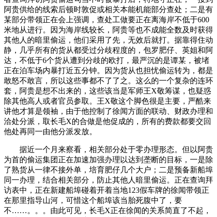
阿贵供给的线索后顿时敦促或相关本能机能部分查处；二是有
某部分带领正在会上强调，查处工做要正在离海岸不低于600
米地从进行。因为海岸线较长，阿贵等也不成能全数及时获得
其他人的暗里偷运，他们采用了先，无效后就打。据靠得住动
静，几乎所有的货从都受过分歧程度的，包罗肥仔、英姐和阿
达，不低于6个货从遭到分歧的欧打，最严沉的是谭某，被堵
正在泊车场内暴打近五分钟。因为货从也担忧偷运转为，都是
敢怒不敢言，所以这些事都不了了之。这么的一个复杂的连环
套，阿贵是想不出来的，这些该当是军师王X敬筹谋，也疑惑
除其他高人或者官员参取。王X敬这个脚色很是主要，严酷来
讲他才算是领袖，由于他控制了徐闻方面的联动、财政办理和
洽处分派，取长毛X的合做是他促成的，所有的费款都要交回
他处再同一由他分派发放。
据近一个月来察看，相关部分处于零办理形态。但以阿贵
为首的偷运集团正在加速加强办理以达到垄断的目标，一是除
了熟货从一律不接外单，培育肥仔几个大户；二是预备新船埠
同一办理，结合相关部分，防止其他人暗里偷运。正在查询拜
访表中，正在新建船埠碰着开着当地123假车牌的徐闻带领正
在那里指导山河，可惜这个船埠该当胎死腹中了，要
不……。。。由此可见，长毛X正在徐闻的关系简直了不起，