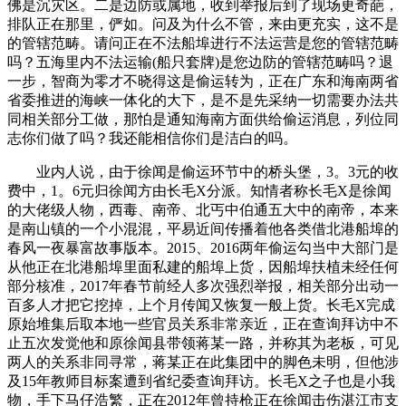
佛是沉灾区。二是边防或属地，收到举报后到了现场更奇葩，
排队正在那里，俨如。问及为什么不管，来由更充实，这不是
的管辖范畴。请问正在不法船埠进行不法运营是您的管辖范畴
吗？五海里内不法运输(船只套牌)是您边防的管辖范畴吗？退
一步，智商为零才不晓得这是偷运转为，正在广东和海南两省
省委推进的海峡一体化的大下，是不是先采纳一切需要办法共
同相关部分工做，那怕是通知海南方面供给偷运消息，列位同
志你们做了吗？我还能相信你们是洁白的吗。
业内人说，由于徐闻是偷运环节中的桥头堡，3。3元的收
费中，1。6元归徐闻方由长毛X分派。知情者称长毛X是徐闻
的大佬级人物，西毒、南帝、北丐中伯通五大中的南帝，本来
是南山镇的一个小混混，平易近间传播着他各类借北港船埠的
春风一夜暴富故事版本。2015、2016两年偷运勾当中大部门是
从他正在北港船埠里面私建的船埠上货，因船埠扶植未经任何
部分核准，2017年春节前经人多次强烈举报，相关部分出动一
百多人才把它挖掉，上个月传闻又恢复一般上货。长毛X完成
原始堆集后取本地一些官员关系非常亲近，正在查询拜访中不
止五次发觉他和原徐闻县带领蒋某一路，并称其为老板，可见
两人的关系非同寻常，蒋某正在此集团中的脚色未明，但他涉
及15年教师目标案遭到省纪委查询拜访。长毛X之子也是小我
物，手下马仔浩繁，正在2012年曾持枪正在徐闻击伤湛江市支