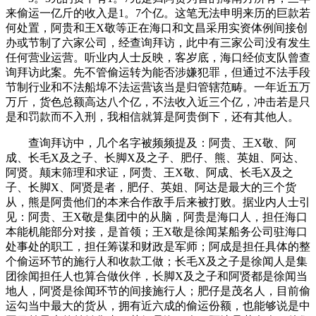
来偷运一亿斤的收入是1。7个亿。这笔无法申明来历的巨款若
何处置，阿贵和王X敬等正在海口和文昌采用实资体例间接创
办或节制了六家公司，经查询拜访，此中有三家公司没有发生
任何营业运营。听业内人士反映，客岁底，海口经侦支队曾查
询拜访此案。先不管偷运转为能否涉嫌犯罪，但通过不法手段
节制行业和不法船埠不法运营该当是归管辖范畴。一年近五万
万斤，货色总额高达八个亿，不法收入近三个亿，冲击若是只
是和罚款而不入刑，我相信就算是阿贵倒下，还有其他人。
查询拜访中，几个名字被频频提及：阿贵、王X敬、阿
成、长毛X及之子、长脚X及之子、肥仔、熊、英姐、阿达、
阿贤。颠末筛理和求证，阿贵、王X敬、阿成、长毛X及之
子、长脚X、阿贤是者，肥仔、英姐、阿达是最大的三个货
从，熊是阿贵他们的本来合作敌手后来被打败。据业内人士引
见：阿贵、王X敬是集团中的从脑，阿贵是海口人，担任海口
本能机能部分对接，是首领；王X敬是徐闻某船务公司驻海口
处事处的职工，担任筹谋和财政是军师；阿成是担任具体的整
个偷运环节的施行人和收款工做；长毛X及之子是徐闻人是集
团徐闻担任人也算合做伙伴，长脚X及之子和阿贤都是徐闻当
地人，阿贤是徐闻环节的间接施行人；肥仔是茂名人，目前偷
运勾当中最大的货从，拥有近六成的偷运份额，也能够说是中