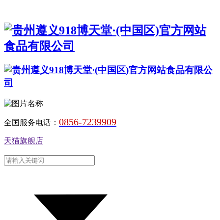
0856-7239909
全国服务电话：
天猫旗舰店