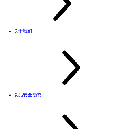
关于我们
食品安全动态