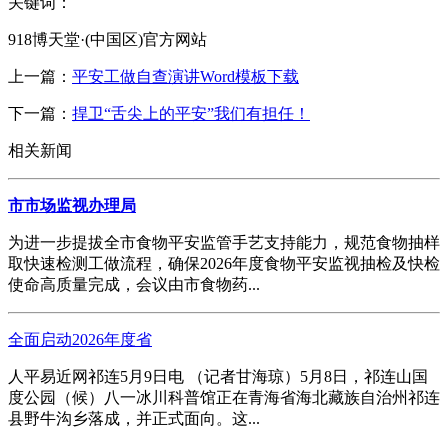
关键词：
918博天堂·(中国区)官方网站
上一篇：
平安工做自查演讲Word模板下载
下一篇：
捍卫“舌尖上的平安”我们有担任！
相关新闻
市市场监视办理局
为进一步提拔全市食物平安监管手艺支持能力，规范食物抽样
取快速检测工做流程，确保2026年度食物平安监视抽检及快检
使命高质量完成，会议由市食物药...
全面启动2026年度省
人平易近网祁连5月9日电 （记者甘海琼）5月8日，祁连山国
度公园（候）八一冰川科普馆正在青海省海北藏族自治州祁连
县野牛沟乡落成，并正式面向。这...