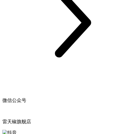
微信公众号
雷天椒旗舰店