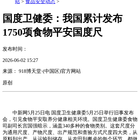
站
>
食品安全动态
>
国度卫健委：我国累计发布
1750项食物平安国度尺
发布时间：
2026-06-02 15:27
来源： 918博天堂·(中国区)官方网站
原创
中新网5月25日电 国度卫生健康委5月25日举行旧事发布
会，引见食物平安取养分健康相关环境。国度卫生健康委食物
司副司长宫国强暗示，涵盖340多种的食物类别。这套尺度分
为通用尺度、产物尺度、出产规范和查验方式尺度四大类，从
原料到出产、从运输到储存，从农田到餐桌的每个环节，都做