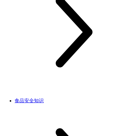
食品安全知识