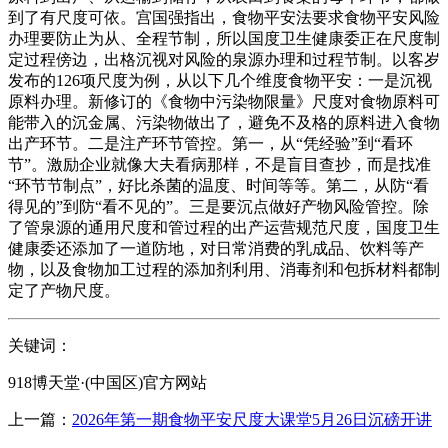
到了有尺度可依。宫国强指出，食物平安法要求食物平安风险
办理要防止为从、全程节制，所以国度卫生健康委正在尺度制
定过程傍边，出格沉视对风险的泉源办理和过程节制。以客岁
发布的126项尺度为例，从以下几个维度食物平安：一是沉视
原料办理。新修订的《食物中污染物限量》尺度对食物原料可
能带入的沉金属、污染物做出了，避免不及格的原料进入食物
出产环节。二是注产环节管控。第一，从“凭经验”到“看环
节”。激励企业就像大夫看病那样，不是盲目查抄，而是找准
“环节节制点”，好比杀菌的温度、时间等等。第二，从防“看
得见的”到防“看不见的”。三是要沉点做好产物风险管控。除
了管泉源的通用尺度和管过程的出产运营规范尺度，国度卫生
健康委还添加了一道防地，对日常消费的乳成品、饮料等产
物，以及食物加工过程的添加剂利用、消毒剂和包拆材料都制
定了产物尺度。
关键词：
918博天堂·(中国区)官方网站
上一篇：
2026年第一期食物平安尺度大课堂5月26日沉磅开讲