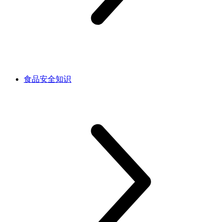
食品安全知识