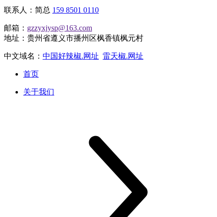
联系人：简总
159 8501 0110
邮箱：
gzzyxjysp@163.com
地址：贵州省遵义市播州区枫香镇枫元村
中文域名：
中国好辣椒.网址
雷天椒.网址
首页
关于我们