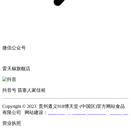
微信公众号
雷天椒旗舰店
抖音号 苗寨人家佳裕
Copyright © 2023 贵州遵义918博天堂·(中国区)官方网站食品
有限公司 网站建设：
918博天堂·(中国区)官方网站
网站地图
营业执照