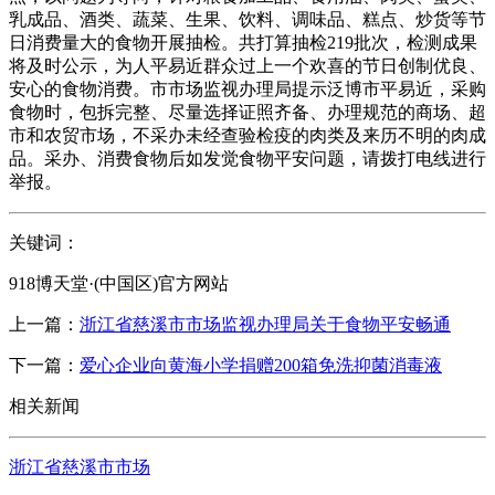
乳成品、酒类、蔬菜、生果、饮料、调味品、糕点、炒货等节
日消费量大的食物开展抽检。共打算抽检219批次，检测成果
将及时公示，为人平易近群众过上一个欢喜的节日创制优良、
安心的食物消费。市市场监视办理局提示泛博市平易近，采购
食物时，包拆完整、尽量选择证照齐备、办理规范的商场、超
市和农贸市场，不采办未经查验检疫的肉类及来历不明的肉成
品。采办、消费食物后如发觉食物平安问题，请拨打电线进行
举报。
关键词：
918博天堂·(中国区)官方网站
上一篇：
浙江省慈溪市市场监视办理局关于食物平安畅通
下一篇：
爱心企业向黄海小学捐赠200箱免洗抑菌消毒液
相关新闻
浙江省慈溪市市场