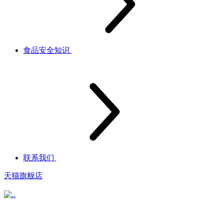
食品安全知识
联系我们
天猫旗舰店