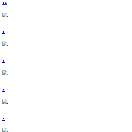
..
.
.
.
.