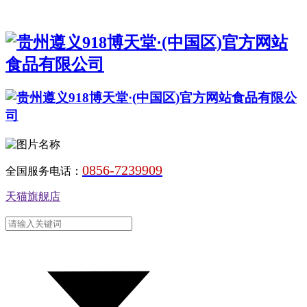
0856-7239909
全国服务电话：
天猫旗舰店