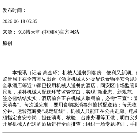
发布时间：
2026-06-18 05:35
来源： 918博天堂·(中国区)官方网站
原创
本报讯（记者 高金环）机械人送餐到客房，便利又新潮。但
监管局正在全市率先出台《酒店机械人外卖配送食物平安合规
全季酒店等近10家已投用机械人送餐的酒店，同安区市场监
尺度，填补机械人配送环节监管空白，实现“新业态、新规范、
签必需结结实实，酒店前台正在机械人取餐前，必需“三查”：
天消毒”。每次送完餐，要用食物级消毒剂擦拭配送箱；每天收
分钟。运转范畴要“规定红线”，机械人只能正在公共走廊、电
须指定食安专岗，担任消毒、核验、台账办理等工做，明白义
开展机械人配送的酒店进行全面排查；组织一场专题培训，手