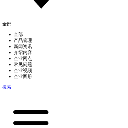
全部
全部
产品管理
新闻资讯
介绍内容
企业网点
常见问题
企业视频
企业图册
搜索