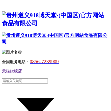
0856-7239909
全国服务电话：
天猫旗舰店