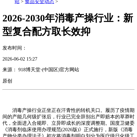
站
>
食品安全动态
>
2026-2030年消毒产操行业：新
型复合配方取长效抑
发布时间：
2026-06-02 15:27
来源： 918博天堂·(中国区)官方网站
原创
消毒产操行业正坐正在汗青性的转机关口。履历了疫情期
间的产能几何级扩张后，行业已完全辞别出产即赔本的草莽时
代，全面进入合规即、立异即成长的深度调整期。国度卫健委
《消毒剂临床使用办理规范(2026版)》正式施行，新版《消毒
产物分类办理法子》初次将消毒剂明白划分为医疗级日化级工