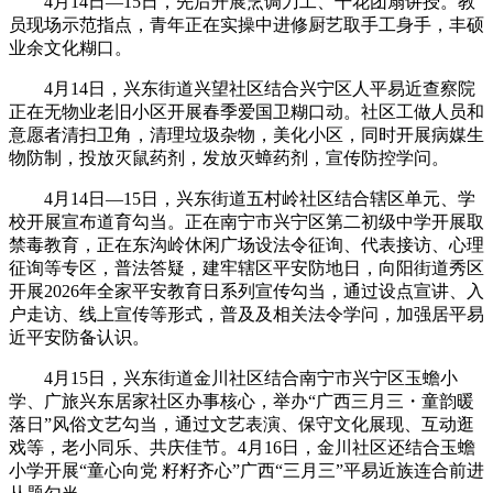
4月14日—15日，先后开展烹调刀工、干花团扇讲授。教
员现场示范指点，青年正在实操中进修厨艺取手工身手，丰硕
业余文化糊口。
4月14日，兴东街道兴望社区结合兴宁区人平易近查察院
正在无物业老旧小区开展春季爱国卫糊口动。社区工做人员和
意愿者清扫卫角，清理垃圾杂物，美化小区，同时开展病媒生
物防制，投放灭鼠药剂，发放灭蟑药剂，宣传防控学问。
4月14日—15日，兴东街道五村岭社区结合辖区单元、学
校开展宣布道育勾当。正在南宁市兴宁区第二初级中学开展取
禁毒教育，正在东沟岭休闲广场设法令征询、代表接访、心理
征询等专区，普法答疑，建牢辖区平安防地日，向阳街道秀区
开展2026年全家平安教育日系列宣传勾当，通过设点宣讲、入
户走访、线上宣传等形式，普及及相关法令学问，加强居平易
近平安防备认识。
4月15日，兴东街道金川社区结合南宁市兴宁区玉蟾小
学、广旅兴东居家社区办事核心，举办“广西三月三・童韵暖
落日”风俗文艺勾当，通过文艺表演、保守文化展现、互动逛
戏等，老小同乐、共庆佳节。4月16日，金川社区还结合玉蟾
小学开展“童心向党 籽籽齐心”广西“三月三”平易近族连合前进