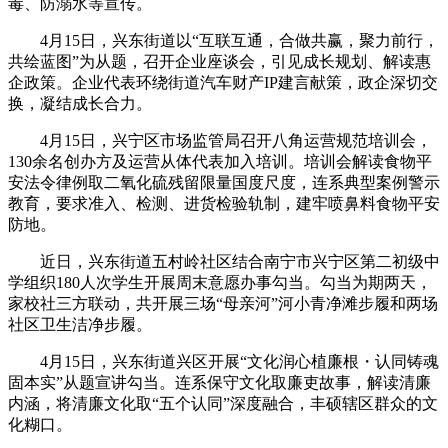
毒、防溺水等宣传。
4月15日，兴东街道以“互联互通，合做共赢，聚力前行，
共绘蓝图”为从题，召开企业座谈会，引见成长规划、解读惠
企政策。企业代表环绕街道汽车财产IP建言献策，政企深切交
换，凝结成长合力。
4月15日，兴宁区市场监管局召开八角运营规范培训会，
130余名创办方及运营从体代表加入培训。培训会解读食物平
安法令律例取二氧化硫残留限量国度尺度，连系典型案例警示
教育，要求准入、检测、进货检验轨制，建牢喷鼻料食物平安
防地。
近日，兴东街道五村岭社区结合南宁市兴宁区第二初级中
学组织180人次学生开展周末意愿办事勾当。勾当为期两天，
家校社三方联动，共开展三场“母亲河”河小青净滩步履和两场
社区卫生洁净步履。
4月15日，兴东街道兴区开展“文化润心植廉根・认同铸魂
固本实”从题宣讲勾当。连系保守文化取廉吏故事，解读清廉
内涵，将清廉文化取“五个认同”深度融合，丰硕辖区群众的文
化糊口。