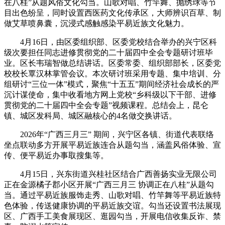
在八桂”从题风俗文化勾当。山歌对唱、竹竿舞、抛绣球等节
目出色纷呈，同时设置西医药文化传承区，大师辨识百草、制
做艾草喷鼻囊，沉浸式感触感染平易近族文化魅力。
4月16日，由区委组织部、区委党校结合举办的兴宁区科
级次要担任同志进修贯彻党的二十届四中全会专题研讨班毕
业。区长韦瑞智做总结讲话。区委常委、组织部部长，区委党
校校长覃汉林掌管会议。本次研讨班采用专题、集中培训、分
组研讨“三位一体”模式，聚焦“十五五”期间经济社会成长的严
沉计谋使命，集中收看地方网上党校“乡科级以下干部、进修
贯彻党的二十届四中全会专题”视频课程。总结会上，昆仑
镇、城区发科局、城区融核心的4名做交换讲话。
2026年“广西三月三” 期间，兴宁区各镇、街道代表联络
坐点联动多方开展平易近族连合从题勾当，涵盖风俗体验、宣
传、便平易近办事取搜集等。
4月15日，兴东街道兴桂社区结合广西善扬实业无限公司
正在金源橘子郡小区开展“广西三月三 协调正在八桂”从题勾
当。通过平易近族服饰走秀、山歌对唱、竹竿舞等平易近族特
色体验，传送健康协调的平易近族交谊。勾当还设置书法展现
区、广西手工美食展现区、逛园勾当，开展电信收集反诈、禁