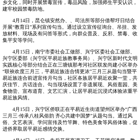
乡文化，同时开展禁毒宣传，毒品风险，加强师生平安认识，
建牢校园禁毒防地。
4月14日，昆仑镇安然办、、司法所等部分借帮圩日结合
开展“教育日”系列宣传勾当。通过设立宣传征询台、吊挂、发
放材料、现场及有问答等形式，向群众普及、反邪、禁毒、收
集平安等学问。
4月15日，南宁市委社会工做部、兴宁区委社会工做部、
兴宁区委部（兴宁区平易近族教事务局）、兴宁区新时代文明
实践核心等部分结合正在三塘镇那考河社区联发尚建小区举办
“联袂欢度三月三，平易近族连合情更浓”三月三从题勾当暨平
易近族连合前进宣传月勾当，社区各族居平易近欢聚一堂，共
庆佳节、共话连合。勾当现场设置了非遗展现、风俗逛园、美
食物尝、宣布道育、文艺汇演，让居平易近沉浸式体验浓重平
易近族风情。
4月15日，兴宁区侨联正在平易近生街道望州区举办“广西
三月三·传承八桂风俗韵 齐心共建中国梦”从题勾当。通过风
俗、文艺表演、学问宣传及竹竿舞、特色美食等风俗体验，促
进侨界取居平易近感情交换。