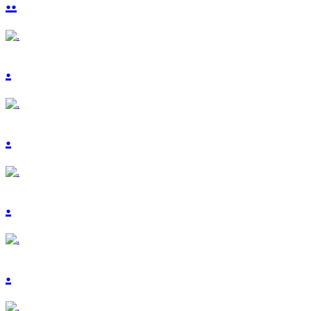
..
.
.
.
.