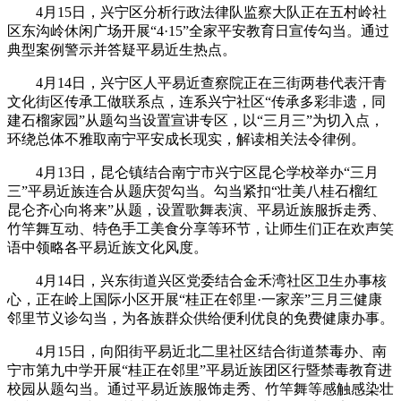
4月15日，兴宁区分析行政法律队监察大队正在五村岭社
区东沟岭休闲广场开展“4·15”全家平安教育日宣传勾当。通过
典型案例警示并答疑平易近生热点。
4月14日，兴宁区人平易近查察院正在三街两巷代表汗青
文化街区传承工做联系点，连系兴宁社区“传承多彩非遗，同
建石榴家园”从题勾当设置宣讲专区，以“三月三”为切入点，
环绕总体不雅取南宁平安成长现实，解读相关法令律例。
4月13日，昆仑镇结合南宁市兴宁区昆仑学校举办“三月
三”平易近族连合从题庆贺勾当。勾当紧扣“壮美八桂石榴红
昆仑齐心向将来”从题，设置歌舞表演、平易近族服拆走秀、
竹竿舞互动、特色手工美食分享等环节，让师生们正在欢声笑
语中领略各平易近族文化风度。
4月14日，兴东街道兴区党委结合金禾湾社区卫生办事核
心，正在岭上国际小区开展“桂正在邻里·一家亲”三月三健康
邻里节义诊勾当，为各族群众供给便利优良的免费健康办事。
4月15日，向阳街平易近北二里社区结合街道禁毒办、南
宁市第九中学开展“桂正在邻里”平易近族团区行暨禁毒教育进
校园从题勾当。通过平易近族服饰走秀、竹竿舞等感触感染壮