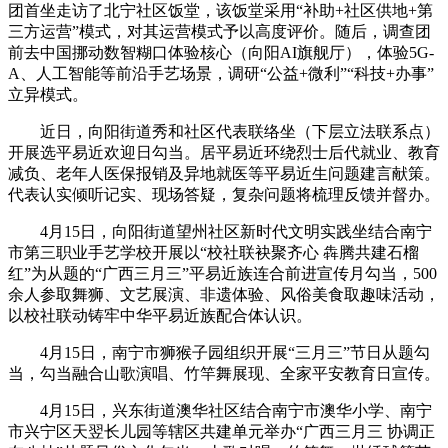
团首坐走访了北宁社区饭堂，该饭堂采用“补助+社区供地+第
三方运营”模式，对其运营模式予以高度评价。随后，调查团
前去中国挪动数智糊口体验核心（向阳AI旗舰厅），体验5G-
A、人工智能等前沿手艺场景，调研“公益+微利”“科技+办事”
立异模式。
近日，向阳街道秀和社区代表联络坐（下层立法联系点）
开展选平易近欢迎日勾当。居平易近环绕烈士后代就业、教育
减负、老年人医保报销及异地就医等平易近生问题建言献策。
代表认实倾听记实、现场答疑，复杂问题将梳理反馈并督办。
4月15日，向阳街道望州社区新时代文明实践坐结合南宁
市第三职业手艺学校开展以“校社联袂聚齐心 犇腾共建石榴
红”为从题的“广西三月三”平易近族连合前进宣传月勾当，500
余人参取舞狮、文艺展演、非遗体验、风俗美食取趣味活动，
以校社联动铸牢中华平易近族配合体认识。
4月15日，南宁市狮猴子园组织开展“三月三”节日从题勾
当，勾当融合山歌演唱、竹竿舞展现、全家平安教育日宣传。
4月15日，兴东街道澳华社区结合南宁市澳华小学、南宁
市兴宁区天翌长儿园等辖区共建单元举办“广西三月三 协调正