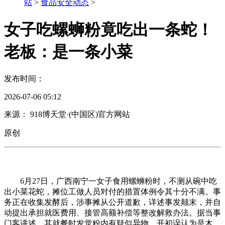
站
>
食品安全动态
>
女子吃螺蛳粉竟吃出一条蛇！
老板：是一条小菜
发布时间：
2026-07-06 05:12
来源： 918博天堂·(中国区)官方网站
原创
6月27日，广西南宁一女子食用螺蛳粉时，不测从碗中吃
出小菜花蛇，摊位工做人员对付的措置体例令其十分不满。事
务正在收集发酵后，涉事摊从公开道歉，详述事发颠末，并自
动提出承担就医费用、接管高额补偿等整改解救办法。据当事
门客讲述，其就餐时发觉粉内有疑似异物，开初误认为是木