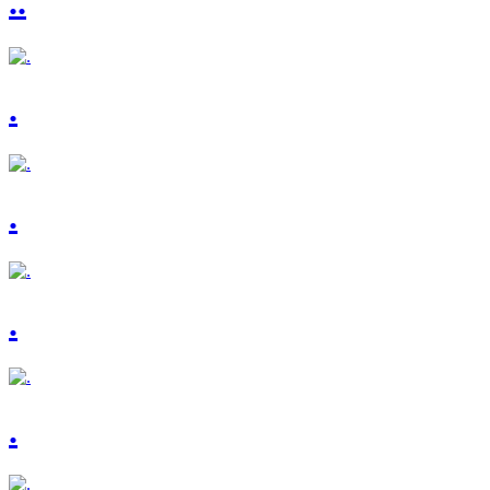
..
.
.
.
.