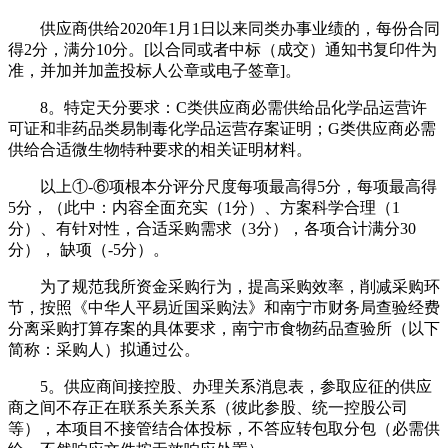
供应商供给2020年1月1日以来同类办事业绩的，每份合同
得2分，满分10分。[以合同或者中标（成交）通知书复印件为
准，并加并加盖投标人公章或电子签章]。
8。特定天分要求：C类供应商必需供给品化学品运营许
可证和非药品类易制毒化学品运营存案证明；G类供应商必需
供给合适微生物特种要求的相关证明材料。
以上①-⑥项根本分评分尺度每项最高得5分，每项最高得
5分，（此中：内容全面充实（1分）、方案科学合理（1
分）、有针对性，合适采购需求（3分），各项合计满分30
分）， 缺项（-5分）。
为了规范我所资金采购行为，提高采购效率，削减采购环
节，按照《中华人平易近国采购法》和南宁市财务局查验经费
分离采购打算存案的具体要求，南宁市食物药品查验所（以下
简称：采购人）拟通过公。
5。供应商间接控股、办理关系消息表，参取应征的供应
商之间不存正在联系关系关系（彼此参股、统一控股公司
等），本项目不接管结合体投标，不答应转包取分包（必需供