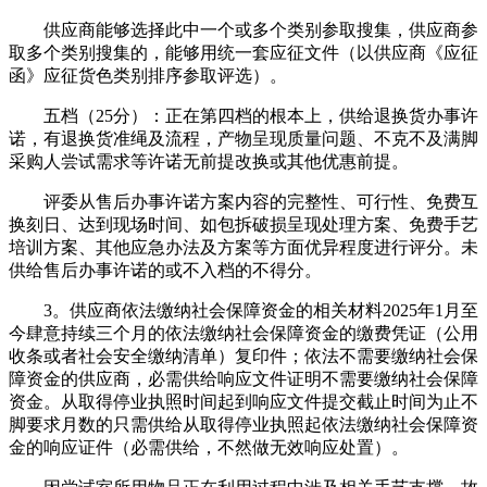
供应商能够选择此中一个或多个类别参取搜集，供应商参
取多个类别搜集的，能够用统一套应征文件（以供应商《应征
函》应征货色类别排序参取评选）。
五档（25分）：正在第四档的根本上，供给退换货办事许
诺，有退换货准绳及流程，产物呈现质量问题、不克不及满脚
采购人尝试需求等许诺无前提改换或其他优惠前提。
评委从售后办事许诺方案内容的完整性、可行性、免费互
换刻日、达到现场时间、如包拆破损呈现处理方案、免费手艺
培训方案、其他应急办法及方案等方面优异程度进行评分。未
供给售后办事许诺的或不入档的不得分。
3。供应商依法缴纳社会保障资金的相关材料2025年1月至
今肆意持续三个月的依法缴纳社会保障资金的缴费凭证（公用
收条或者社会安全缴纳清单）复印件；依法不需要缴纳社会保
障资金的供应商，必需供给响应文件证明不需要缴纳社会保障
资金。从取得停业执照时间起到响应文件提交截止时间为止不
脚要求月数的只需供给从取得停业执照起依法缴纳社会保障资
金的响应证件（必需供给，不然做无效响应处置）。