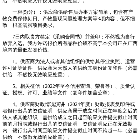
给，不然响应文件按无效响应处置）。
一档(5)分）：供应商供给售后办事方案简单，包含有产
物免费保修刻日、产物呈现问题处理方案等3项内容，但不细
致，根基满脚项目要求。
7日内取贵方签定《采购合同书》并盖印；不然视为自行
放弃入选。我方许诺报价所有品种价钱不高于本公司正在广西
境内的最低发卖价钱。
1。供应商为法人或者其他组织的供给其停业执照、运营
许可证等证件，供应商为天然人的供给其身份证复印件（必需
供给，不然按无效响应处置）。
5。相关征信（2022年至今信用查询、荣誉等）、质量认
证、授权、许可、业绩等文件（复印件加盖公章）。
4。供应商财政情况演讲（2024年度）财政报表复印件或
者银行出具的资信证明；供应商属于成立时间正在年度之后的
法人或其他组织，需供给成立之日起至响应文件提交截止时间
前的月报表或银行出具的资信证明；资信证明应正在无效期
内，银行出具时间至响应文件提交截止时间不跨越一年（必需
供给，不然做无效响应处置）。