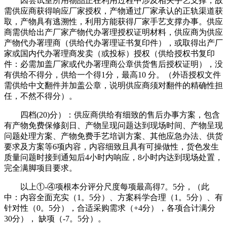
因尝试室所用物品正在利用过程中涉及相关手艺支撑，故
需供应商获得响应厂家授权，产物通过厂家承认的正轨渠道获
取，产物具有逃溯性，利用方能获得厂家手艺支撑办事。供应
商需供给出产厂家产物代办署理授权证明材料，供应商为供应
产物代办署理商（供给代办署理证书复印件），或取得出产厂
家或国内代办署理商发卖（或投标）授权（供给授权书复印
件：必需加盖厂家或代办署理商公章供货售后授权证明），没
有供给不得分，供给一个得1分，最高10 分。（外语授权文件
需供给中文翻件并加盖公章，说明供应商须对翻件的精确性担
任，不然不得分）。
四档(20)分）：供应商供给有细致的售后办事方案，包含
有产物免费保修刻日、产物呈现问题达到现场时间、产物呈现
问题处理方案、产物免费手艺培训方案、其他应急办法、供货
要求及方案等6项内容，内容细致且具有可操做性，货色发生
质量问题时接到通知后4小时内响应，8小时内达到现场处置，
完全满脚项目要求。
以上①-④项根本分评分尺度每项最高得7。5分，（此
中：内容全面充实（1。5分）、方案科学合理（1。5分）、有
针对性（0。5分），合适采购需求（+4分），各项合计满分
30分）， 缺项（-7。5分）。