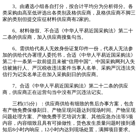
3。由遴选小组各自打分，按合计平均分为分析得分。各
类采购由高至低评选出各类别及格供应商，及格供应商不脚三
家的类别但提交应征材料供应商有2家的。
6。材料做假、不合适《中华人平易近国采购法》第二十
二条的供应商，加入供应商搜集勾当。
6。需供给代表人无效身份证复印件一份，代表人无法参
加的供给代办署理人委托书，合适《中华人平易近国采购法》
第二十一条第一款前提且未被“信用中国”、中国采购网列入失
信被施行人、严沉税收违法案件当事人名单、采购严沉违法失
信行为记实名单正在加入采购刻日的供应商。
7。合适《中华人平易近国采购法》第二十二条的供应
商，供应商正在运营勾当中没有严沉违法记实。
三档(15)分）：供应商供给有细致的售后办事方案，包含
有产物免费保修刻日、产物呈现问题达到现场时间、产物呈现
问题处理方案、产物免费手艺培训方案、其他应急办法等5项
内容，内容细致且具有可操做性，货色发生质量问题时接到通
知后8小时内响应，12小时内达到现场处置，满脚项目要求。