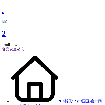
.
2
scroll down
食品安全动态
918博天堂·(中国区)官方网