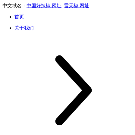
中文域名：
中国好辣椒.网址
雷天椒.网址
首页
关于我们