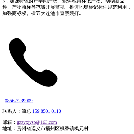
3．加强特色财产学问产权。聚焦地舆标记产物、动物新品
种、产物商标等范畴开展监视，推进地舆标记标识规范利用，
加强商标权。省五大连池市查察院打...
0856-7239909
联系人：简总
159 8501 0110
邮箱：
gzzyxjysp@163.com
地址：贵州省遵义市播州区枫香镇枫元村