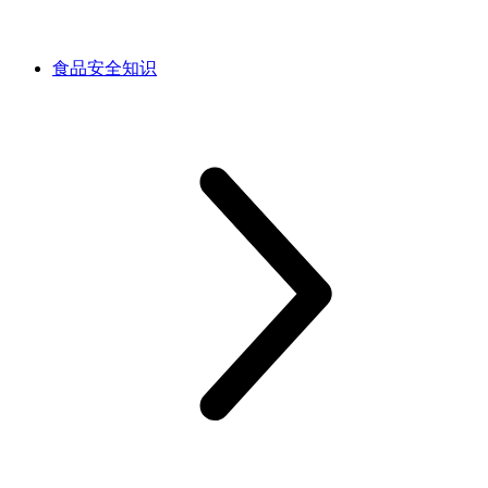
食品安全知识