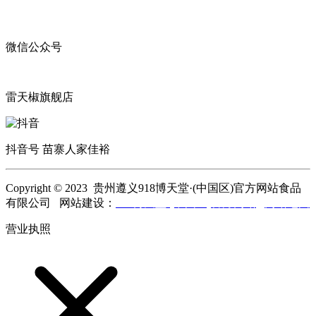
微信公众号
雷天椒旗舰店
抖音号 苗寨人家佳裕
Copyright © 2023 贵州遵义918博天堂·(中国区)官方网站食品
有限公司 网站建设：
918博天堂·(中国区)官方网站
网站地图
营业执照