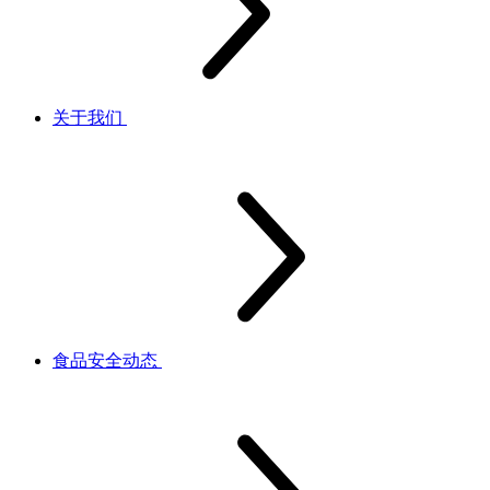
关于我们
食品安全动态