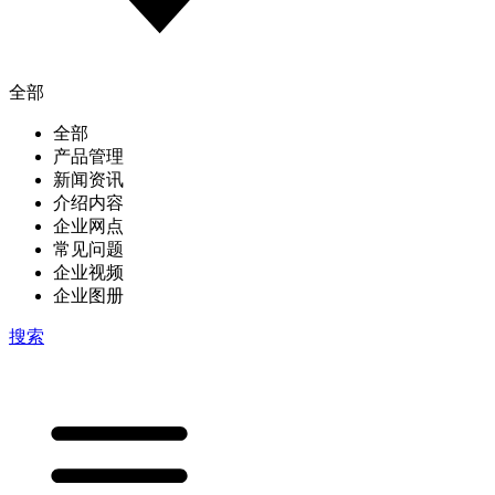
全部
全部
产品管理
新闻资讯
介绍内容
企业网点
常见问题
企业视频
企业图册
搜索