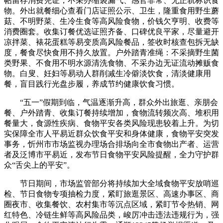
帖留存消费凭证，不采办缩袋漏气、感官非常、无正轨标识食
物。外出就餐细心查看门店证照公示、卫生，隆重食用野生蘑
菇、不明野菜、生冷生食等高风险食物，价钱欠亨明、收费等
消费圈套。收集订餐优选证照齐备、口碑优良平家，尽量避开
凉拌菜、裱花蛋糕等易变质高风险餐品，签收时核查包拆无缺
度，餐食尽快食用不持久放置。户外踏青准绳：不采摘野生菌
类野果、不食用不明水源清洗食物、不采办边无证流动摊贩食
物。白叟、妊妇等易动人群削减生冷僻淡饮食，清淡健康用
餐，盲目践行光盘步履，养成节约健康饮食习惯。
“五一”假期到临，气温逐渐升高，群众外出旅逛、亲朋会
餐、户外踏青、收集订餐持续增加，食物流转频次高、堆积用
餐量大，食源性疾病、食物平安各类风险现患较着上升。为切
实保障全市人平易近群众饮食平安和身体健康，食物平安突发
事务，忻州市市场监视办理场合排场向全市食物出产者、运营
者及泛博市平易近，发布节日食物平安风险提醒，全力守护群
众“舌尖上的平安”。
节日期间，市场监管部分将持续加大全域食物平安放哨巡
检、节日食物专项抽检力度，紧盯旅逛景区、高速办事区、商
圈夜市、收集餐饮、农村集市等沉点区域，紧盯节令热销、网
红特色、冷链生鲜等高风险品类，峻厉冲击违法违规行为，强