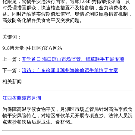
化跟尾，食物平安违法行为零。通顺12345赞扬举报渠道，及
时受理措置群众，快速核查措置不及格食物，全力消费者权
益。同时严酷落实假期值班值守、舆情监测取应急措置机制，
高效防备化解各类食物平安突发问题。
关键词：
918博天堂·(中国区)官方网站
上一篇：
开学首日 海口琼山市场监管、烟草联手开展专项
下一篇：
暗访：广东徐闻县琼州海峡偷运牛羊惊天大案
相关新闻
江西省鹰潭市月湖
为保障高温季候食物平安，月湖区市场监管局针对高温季候食
物平安风险特点，对辖区餐饮单元开展专项查抄。法律人员沉
点查抄餐饮店后厨卫生、食材储...