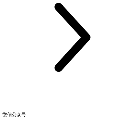
微信公众号