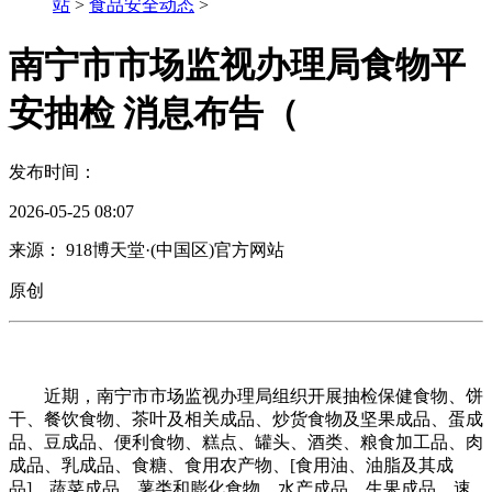
站
>
食品安全动态
>
南宁市市场监视办理局食物平
安抽检 消息布告（
发布时间：
2026-05-25 08:07
来源： 918博天堂·(中国区)官方网站
原创
近期，南宁市市场监视办理局组织开展抽检保健食物、饼
干、餐饮食物、茶叶及相关成品、炒货食物及坚果成品、蛋成
品、豆成品、便利食物、糕点、罐头、酒类、粮食加工品、肉
成品、乳成品、食糖、食用农产物、[食用油、油脂及其成
品]、蔬菜成品、薯类和膨化食物、水产成品、生果成品、速